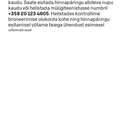
kaudu. Saate esitada hinnapäringu alloleva nupu
kaudu või helistada müügiteenistusse numbril
+358 20 123 4605
. Helistades kontrollime
broneerimise olukorda kohe ning hinnapäringu
esitamisel võtame teiega ühendust esimesel
võimalusel.
Pakkumiskutse
SOK Reisi- ja toitlustusäri ahelajuhtimine
Fleminginkatu 34 00510 Helsinki
PL 1 00088 S-RYHMÄ
0116323-1
Ligipääsetavus
Broneerimise tingimused
Privaatsuspoliitika
Kontakt
Küpsiste sätted