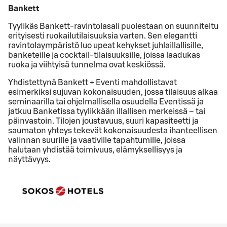
Bankett
Tyylikäs Bankett-ravintolasali puolestaan on suunniteltu
erityisesti ruokailutilaisuuksia varten. Sen elegantti
ravintolaympäristö luo upeat kehykset juhlaillallisille,
banketeille ja cocktail-tilaisuuksille, joissa laadukas
ruoka ja viihtyisä tunnelma ovat keskiössä.
Yhdistettynä Bankett + Eventi mahdollistavat
esimerkiksi sujuvan kokonaisuuden, jossa tilaisuus alkaa
seminaarilla tai ohjelmallisella osuudella Eventissä ja
jatkuu Banketissa tyylikkään illallisen merkeissä – tai
päinvastoin. Tilojen joustavuus, suuri kapasiteetti ja
saumaton yhteys tekevät kokonaisuudesta ihanteellisen
valinnan suurille ja vaativille tapahtumille, joissa
halutaan yhdistää toimivuus, elämyksellisyys ja
näyttävyys.