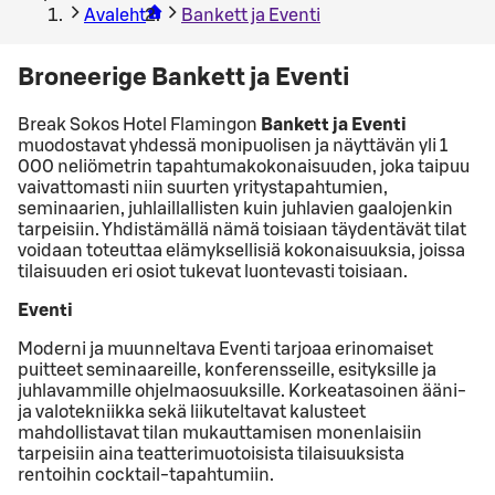
Avaleht
Bankett ja Eventi
Broneerige Bankett ja Eventi
Break Sokos Hotel Flamingon
Bankett ja Eventi
muodostavat yhdessä monipuolisen ja näyttävän yli 1
000 neliömetrin tapahtumakokonaisuuden, joka taipuu
vaivattomasti niin suurten yritystapahtumien,
seminaarien, juhlaillallisten kuin juhlavien gaalojenkin
tarpeisiin. Yhdistämällä nämä toisiaan täydentävät tilat
voidaan toteuttaa elämyksellisiä kokonaisuuksia, joissa
tilaisuuden eri osiot tukevat luontevasti toisiaan.
Eventi
Moderni ja muunneltava Eventi tarjoaa erinomaiset
puitteet seminaareille, konferensseille, esityksille ja
juhlavammille ohjelmaosuuksille. Korkeatasoinen ääni-
ja valotekniikka sekä liikuteltavat kalusteet
mahdollistavat tilan mukauttamisen monenlaisiin
tarpeisiin aina teatterimuotoisista tilaisuuksista
rentoihin cocktail-tapahtumiin.