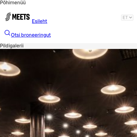
Põhimenüü
Liigu peamise sisu juurde
Esileht
Otsi broneeringut
Pildigalerii