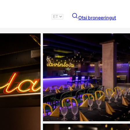
Otsi broneeringut
Vaata pilti 2 / 4