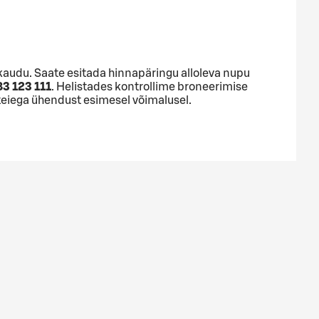
kaudu. Saate esitada hinnapäringu alloleva nupu
3 123 111
. Helistades kontrollime broneerimise
teiega ühendust esimesel võimalusel.