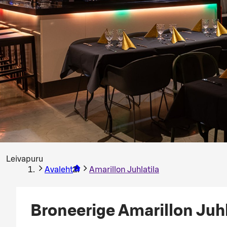
Leivapuru
Avaleht
Amarillon Juhlatila
Broneerige Amarillon Juhl