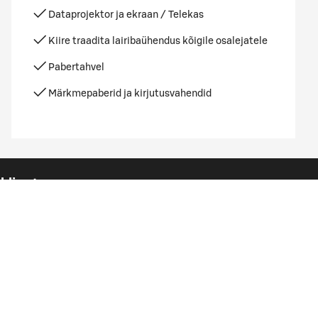
Dataprojektor ja ekraan / Telekas
Kiire traadita lairibaühendus kõigile osalejatele
Pabertahvel
Märkmepaberid ja kirjutusvahendid
ldine teave
igipääsetavus
roneerimise tingimused
rivaatsuspoliitika
ontakt
üpsiste sätted