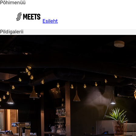
Põhimenüü
Liigu peamise sisu juurde
Esileht
Pildigalerii
Vaata pilti 1 / 4