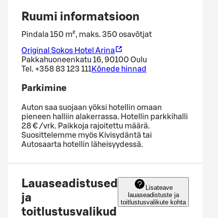
Ruumi informatsioon
Pindala 150 m², maks. 350 osavõtjat
Original Sokos Hotel Arina
Pakkahuoneenkatu 16, 90100 Oulu
Tel.
+358 83 123 111
Kõnede hinnad
Parkimine
Auton saa suojaan yöksi hotellin omaan
pieneen halliin alakerrassa. Hotellin parkkihalli
28 € /vrk. Paikkoja rajoitettu määrä.
Suosittelemme myös Kivisydäntä tai
Autosaarta hotellin läheisyydessä.
Lauaseadistused
Lisateave
lauaseadistuste ja
ja
toitlustusvalikute kohta
toitlustusvalikud