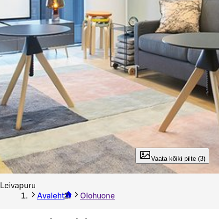
Vaata pilti 1 / 3
Vaata kõiki pilte (3)
Leivapuru
Avaleht
Olohuone