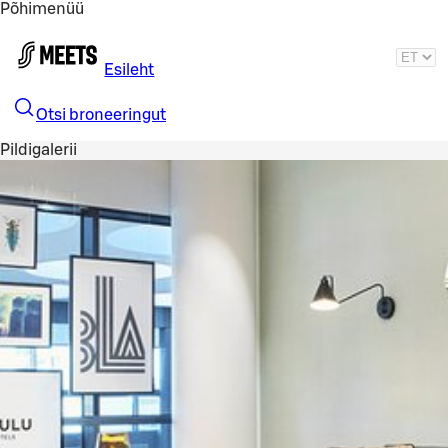
Põhimenüü
Liigu peamise sisu juurde
Esileht
Otsi broneeringut
Pildigalerii