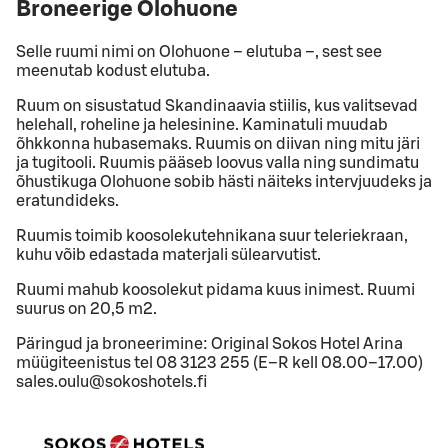
Broneerige Olohuone
Selle ruumi nimi on Olohuone – elutuba –, sest see
meenutab kodust elutuba.
Ruum on sisustatud Skandinaavia stiilis, kus valitsevad
helehall, roheline ja helesinine. Kaminatuli muudab
õhkkonna hubasemaks. Ruumis on diivan ning mitu järi
ja tugitooli. Ruumis pääseb loovus valla ning sundimatu
õhustikuga Olohuone sobib hästi näiteks intervjuudeks ja
eratundideks.
Ruumis toimib koosolekutehnikana suur teleriekraan,
kuhu võib edastada materjali sülearvutist.
Ruumi mahub koosolekut pidama kuus inimest. Ruumi
suurus on 20,5 m2.
Päringud ja broneerimine: Original Sokos Hotel Arina
müügiteenistus tel 08 3123 255 (E–R kell 08.00–17.00)
sales.oulu@sokoshotels.fi