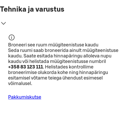
Tehnika ja varustus
Broneeri see ruum müügiteenistuse kaudu
Seda ruumi saab broneerida ainult müügiteenistuse
kaudu. Saate esitada hinnapäringu alloleva nupu
kaudu või helistada müügiteenistusse numbril
+358 83 123 111
. Helistades kontrollime
broneerimise olukorda kohe ning hinnapäringu
esitamisel võtame teiega ühendust esimesel
võimalusel.
Pakkumiskutse
SOK Reisi- ja toitlustusäri ahelajuhtimine
Fleminginkatu 34 00510 Helsinki