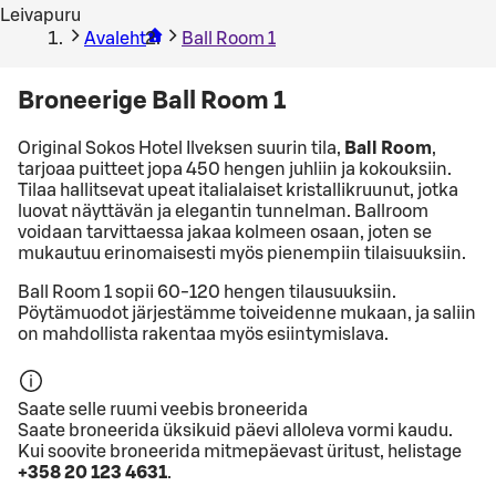
Leivapuru
Avaleht
Ball Room 1
Broneerige Ball Room 1
Original Sokos Hotel Ilveksen suurin tila,
Ball Room
,
tarjoaa puitteet jopa 450 hengen juhliin ja kokouksiin.
Tilaa hallitsevat upeat italialaiset kristallikruunut, jotka
luovat näyttävän ja elegantin tunnelman. Ballroom
voidaan tarvittaessa jakaa kolmeen osaan, joten se
mukautuu erinomaisesti myös pienempiin tilaisuuksiin.
Ball Room 1 sopii 60-120 hengen tilausuuksiin.
Pöytämuodot järjestämme toiveidenne mukaan, ja saliin
on mahdollista rakentaa myös esiintymislava.
Saate selle ruumi veebis broneerida
Saate broneerida üksikuid päevi alloleva vormi kaudu.
Kui soovite broneerida mitmepäevast üritust, helistage
+358 20 123 4631
.