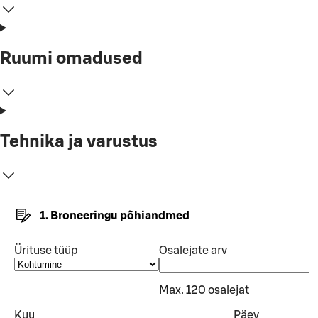
Ruumi omadused
Tehnika ja varustus
1. Broneeringu põhiandmed
Ürituse tüüp
Osalejate arv
Max. 120 osalejat
Kuu
Päev