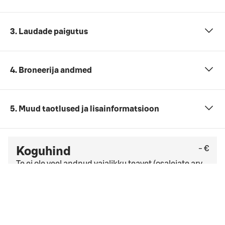
3. Laudade paigutus
4. Broneerija andmed
5. Muud taotlused ja lisainformatsioon
- €
Koguhind
Te ei ole veel andnud vajalikku teavet (osalejate arv,
kuupäev ja kellaaeg ning koosolekupakett).
Kontrollige viimast tasuta tühistamise kuupäeva
üldistes tühistamistingimustes
. Kui teil on ettevõtte
leping, võivad kehtida teistsugused