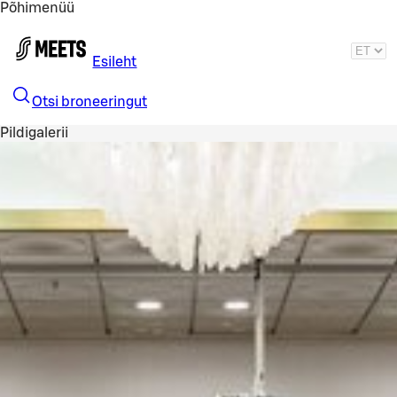
Põhimenüü
Liigu peamise sisu juurde
Esileht
Otsi broneeringut
Pildigalerii