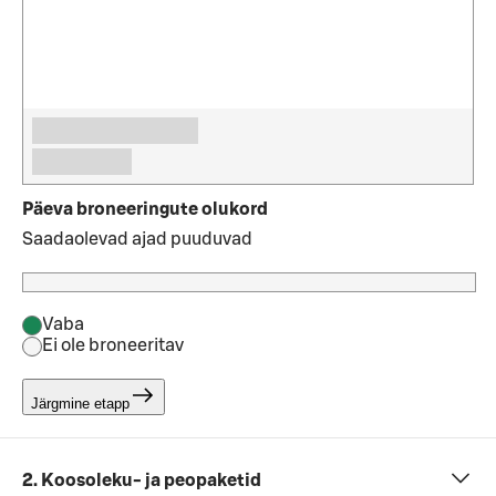
Päeva broneeringute olukord
Saadaolevad ajad puuduvad
Vaba
Ei ole broneeritav
Järgmine etapp
2. Koosoleku- ja peopaketid