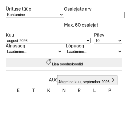
Ürituse tüüp
Osalejate arv
Max. 60 osalejat
Kuu
Päev
Algusaeg
Lõpuaeg
Lisa sooduskoodid
AUGUST 2026
Järgmine kuu
,
september 2026
E
T
K
N
R
L
P