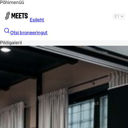
Põhimenüü
Liigu peamise sisu juurde
Esileht
Otsi broneeringut
Pildigalerii