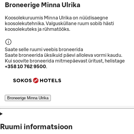
Broneerige Minna Ulrika
Koosolekuruumis Minna Ulrika on nüüdisaegne
koosolekutehnika. Valgusküllane ruum sobib hästi
koosolekuteks ja rühmatööks.
Saate selle ruumi veebis broneerida
Saate broneerida üksikuid päevi alloleva vormi kaudu.
Kui soovite broneerida mitmepäevast üritust, helistage
+358 10 762 9500
.
Broneerige Minna Ulrika
Ruumi informatsioon