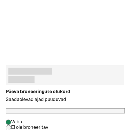
Päeva broneeringute olukord
Saadaolevad ajad puuduvad
Vaba
Ei ole broneeritav