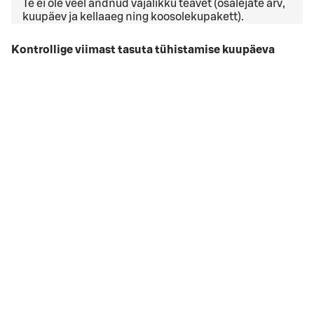
Te ei ole veel andnud vajalikku teavet (osalejate arv,
kuupäev ja kellaaeg ning koosolekupakett).
Kontrollige viimast tasuta tühistamise kuupäeva
üldistes tühistamistingimustes
. Kui teil on ettevõtte
leping, võivad kehtida teistsugused
tühistamistingimused.
Ma nõustun
broneeringu tingimused
broneeringu tingimused
Broneeringu kuupäev on liiga
lähedal
Valitud broneeringu kuupäev on liiga lähedal. Palun
alustage broneerimist algusest.