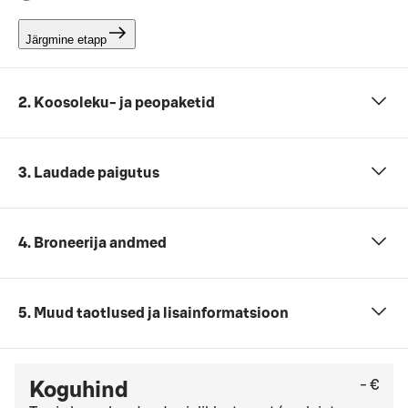
Järgmine etapp
2. Koosoleku- ja peopaketid
3. Laudade paigutus
4. Broneerija andmed
5. Muud taotlused ja lisainformatsioon
- €
Koguhind