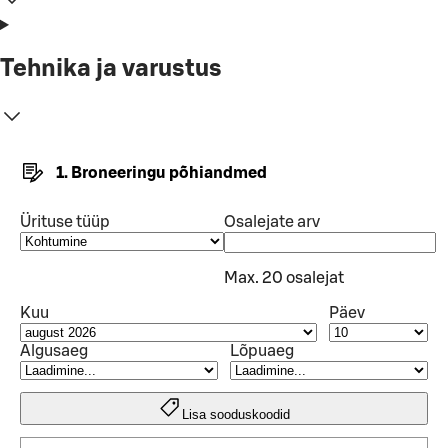
Tehnika ja varustus
1. Broneeringu põhiandmed
Ürituse tüüp
Osalejate arv
Max. 20 osalejat
Kuu
Päev
Algusaeg
Lõpuaeg
Lisa sooduskoodid