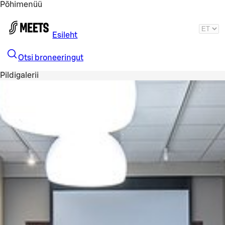
Põhimenüü
Liigu peamise sisu juurde
Esileht
Otsi broneeringut
Pildigalerii