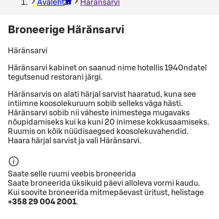
Avaleht
Häränsarvi
Broneerige Häränsarvi
Häränsarvi
Häränsarvi kabinet on saanud nime hotellis 1940ndatel
tegutsenud restorani järgi.
Häränsarvis on alati härjal sarvist haaratud, kuna see
intiimne koosolekuruum sobib selleks väga hästi.
Häränsarvi sobib nii väheste inimestega mugavaks
nõupidamiseks kui ka kuni 20 inimese kokkusaamiseks.
Ruumis on kõik nüüdisaegsed koosolekuvahendid.
Haara härjal sarvist ja vali Häränsarvi.
Saate selle ruumi veebis broneerida
Saate broneerida üksikuid päevi alloleva vormi kaudu.
Kui soovite broneerida mitmepäevast üritust, helistage
+358 29 004 2001
.