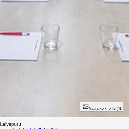
Vaata kõiki pilte (4)
Leivapuru