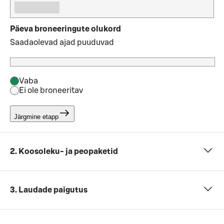
Päeva broneeringute olukord
Saadaolevad ajad puuduvad
Vaba
Ei ole broneeritav
Järgmine etapp
2. Koosoleku- ja peopaketid
3. Laudade paigutus