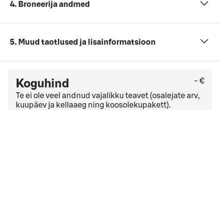
4. Broneerija andmed
5. Muud taotlused ja lisainformatsioon
- €
Koguhind
Te ei ole veel andnud vajalikku teavet (osalejate arv,
kuupäev ja kellaaeg ning koosolekupakett).
Kontrollige viimast tasuta tühistamise kuupäeva
üldistes tühistamistingimustes
. Kui teil on ettevõtte
leping, võivad kehtida teistsugused
tühistamistingimused.
Ma nõustun
broneeringu tingimused
broneeringu tingimused