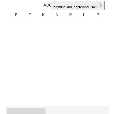
AUGUST 2026
Järgmine kuu
,
september 2026
E
T
K
N
R
L
P