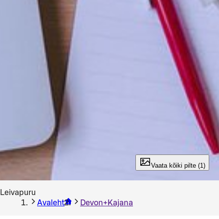
Vaata kõiki pilte (1)
Leivapuru
Avaleht
Devon+Kajana