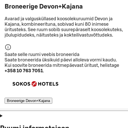
Broneerige Devon+Kajana
Avarad ja valgusküllased koosolekuruumid Devon ja
Kajana, kombineerituna, sobivad kuni 80 inimese
üritusteks. See ruum sobib suurepäraselt koosolekuteks,
jõulupidudeks, näitusteks ja kokteilivastuvõttudeks.
Saate selle ruumi veebis broneerida
Saate broneerida üksikuid päevi alloleva vormi kaudu.
Kui soovite broneerida mitmepäevast üritust, helistage
+358 10 763 7051
.
Broneerige Devon+Kajana