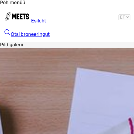
Põhimenüü
Liigu peamise sisu juurde
Esileht
Otsi broneeringut
Pildigalerii