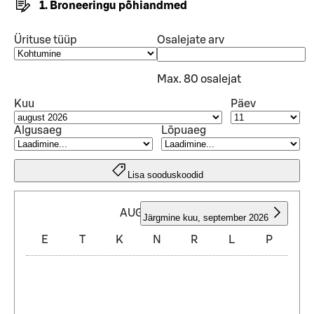
1. Broneeringu põhiandmed
Ürituse tüüp
Osalejate arv
Max. 80 osalejat
Kuu
Päev
Algusaeg
Lõpuaeg
Lisa sooduskoodid
AUGUST 2026
Järgmine kuu
,
september 2026
E
T
K
N
R
L
P