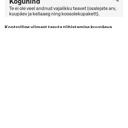
Koguhind
Te ei ole veel andnud vajalikku teavet (osalejate arv,
kuupäev ja kellaaeg ning koosolekupakett).
Kontrollige viimast tasuta tühistamise kuupäeva
üldistes tühistamistingimustes
. Kui teil on ettevõtte
leping, võivad kehtida teistsugused
tühistamistingimused.
Ma nõustun
broneeringu tingimused
broneeringu tingimused
Broneeringu kuupäev on liiga
lähedal
Valitud broneeringu kuupäev on liiga lähedal. Palun
alustage broneerimist algusest.