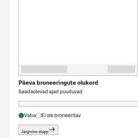
Päeva broneeringute olukord
Saadaolevad ajad puuduvad
Vaba
Ei ole broneeritav
Järgmine etapp