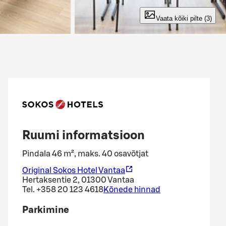
Vaata kõiki pilte (3)
Ruumi informatsioon
Pindala 46 m², maks. 40 osavõtjat
Original Sokos Hotel Vantaa
Hertaksentie 2, 01300 Vantaa
Tel.
+358 20 123 4618
Kõnede hinnad
Parkimine