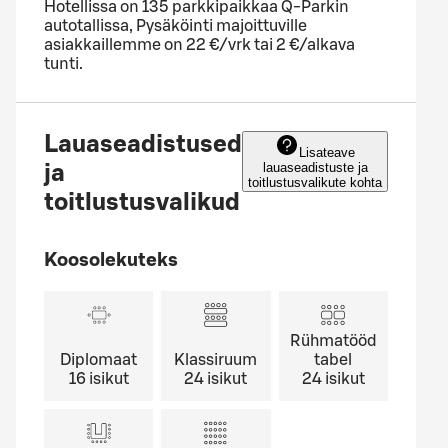
Hotellissa on 135 parkkipaikkaa Q-Parkin
autotallissa, Pysäköinti majoittuville
asiakkaillemme on 22 €/vrk tai 2 €/alkava
tunti.
Lauaseadistused
Lisateave
lauaseadistuste ja
ja
toitlustusvalikute kohta
toitlustusvalikud
Koosolekuteks
Rühmatööd
Diplomaat
Klassiruum
tabel
16
isikut
24
isikut
24
isikut