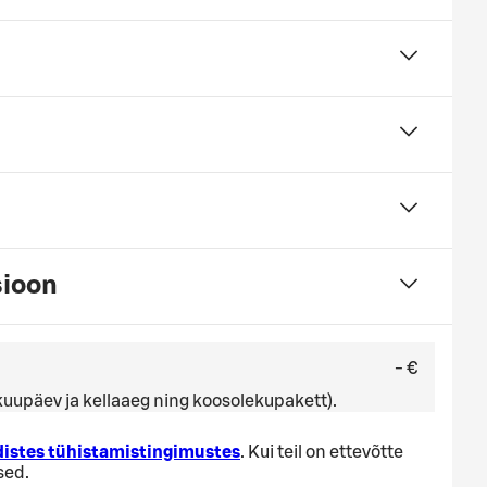
sioon
- €
, kuupäev ja kellaaeg ning koosolekupakett).
distes tühistamistingimustes
. Kui teil on ettevõtte
sed.