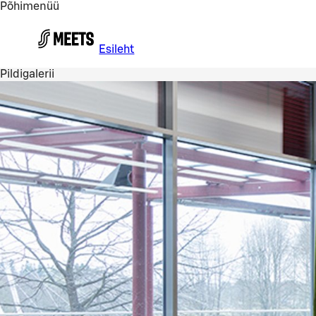
Põhimenüü
Liigu peamise sisu juurde
Esileht
Pildigalerii