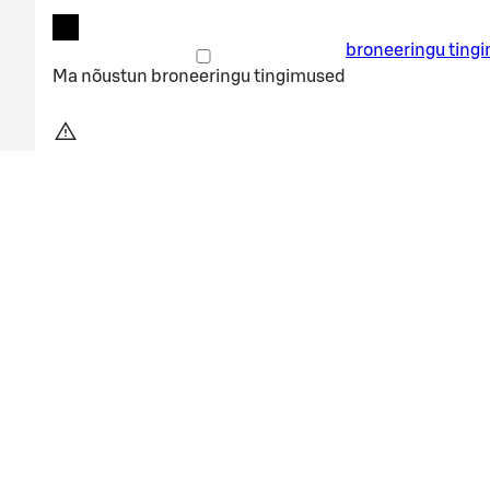
broneeringu ting
Ma nõustun
broneeringu tingimused
Broneeringu kuupäev on liiga lähed
Valitud broneeringu kuupäev on liiga lähedal. Palun al
Alusta algust