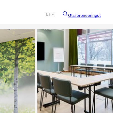
Otsi broneeringut
Vaata pilti 2 / 3