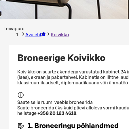
Leivapuru
Avaleht
Koivikko
Broneerige Koivikko
Koivikko on suurte akendega varustatud kabinet 24 
(laes), ekraan ja pabertahvel. Kabinetis on lihtne lau
klassiruumilaadselt, diplomaadilauana või rühmatöö
Saate selle ruumi veebis broneerida
Saate broneerida üksikuid päevi alloleva vormi kaudu
helistage
+358 20 123 4618
.
1. Broneeringu põhiandmed