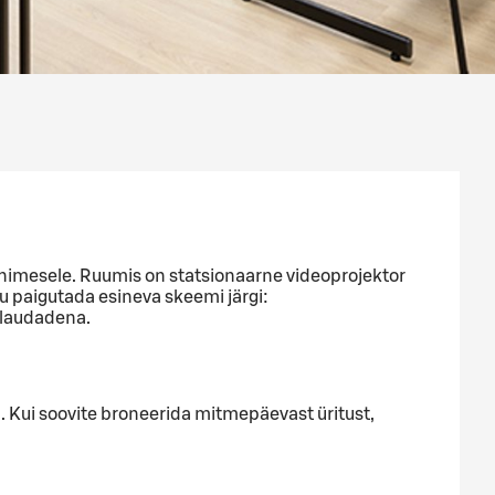
inimesele. Ruumis on statsionaarne videoprojektor
du paigutada esineva skeemi järgi:
 laudadena.
. Kui soovite broneerida mitmepäevast üritust,