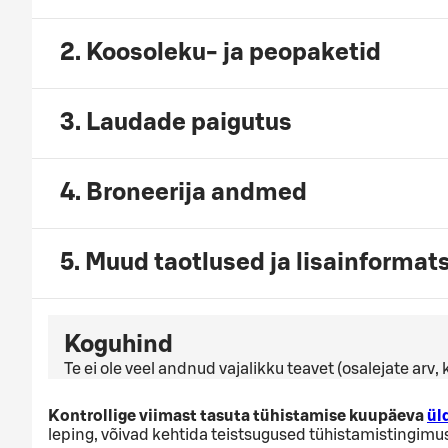
2. Koosoleku- ja peopaketid
3. Laudade paigutus
4. Broneerija andmed
5. Muud taotlused ja lisainformat
Koguhind
Te ei ole veel andnud vajalikku teavet (osalejate arv
Kontrollige viimast tasuta tühistamise kuupäeva
ül
leping, võivad kehtida teistsugused tühistamistingimu