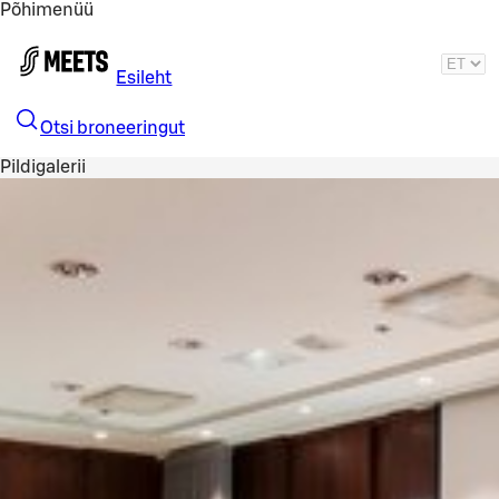
Põhimenüü
Liigu peamise sisu juurde
Esileht
Otsi broneeringut
Pildigalerii