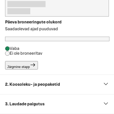
Päeva broneeringute olukord
Saadaolevad ajad puuduvad
Vaba
Ei ole broneeritav
Järgmine etapp
2. Koosoleku- ja peopaketid
3. Laudade paigutus