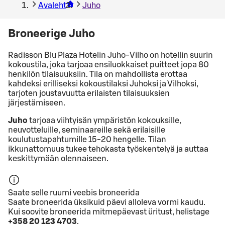
Avaleht
Juho
Broneerige Juho
Radisson Blu Plaza Hotelin Juho-Vilho on hotellin suurin
kokoustila, joka tarjoaa ensiluokkaiset puitteet jopa 80
henkilön tilaisuuksiin. Tila on mahdollista erottaa
kahdeksi erilliseksi kokoustilaksi Juhoksi ja Vilhoksi,
tarjoten joustavuutta erilaisten tilaisuuksien
järjestämiseen.
Juho
tarjoaa viihtyisän ympäristön kokouksille,
neuvotteluille, seminaareille sekä erilaisille
koulutustapahtumille 15-20 hengelle. Tilan
ikkunattomuus tukee tehokasta työskentelyä ja auttaa
keskittymään olennaiseen.
Saate selle ruumi veebis broneerida
Saate broneerida üksikuid päevi alloleva vormi kaudu.
Kui soovite broneerida mitmepäevast üritust, helistage
+358 20 123 4703
.