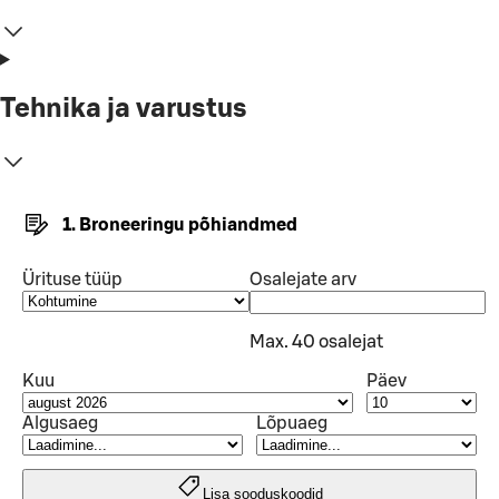
Tehnika ja varustus
1. Broneeringu põhiandmed
Ürituse tüüp
Osalejate arv
Max. 40 osalejat
Kuu
Päev
Algusaeg
Lõpuaeg
Lisa sooduskoodid