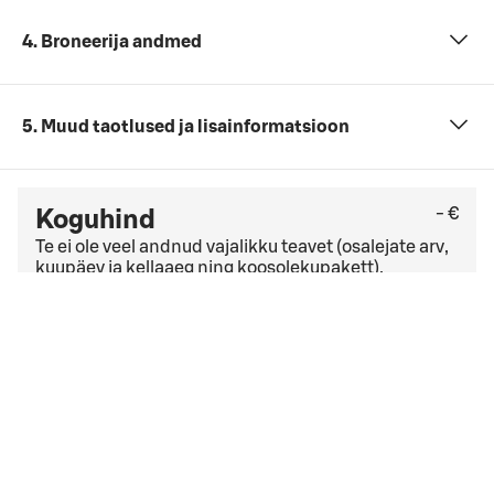
4. Broneerija andmed
5. Muud taotlused ja lisainformatsioon
- €
Koguhind
Te ei ole veel andnud vajalikku teavet (osalejate arv,
kuupäev ja kellaaeg ning koosolekupakett).
Kontrollige viimast tasuta tühistamise kuupäeva
üldistes tühistamistingimustes
. Kui teil on ettevõtte
leping, võivad kehtida teistsugused
tühistamistingimused.
Ma nõustun
broneeringu tingimused