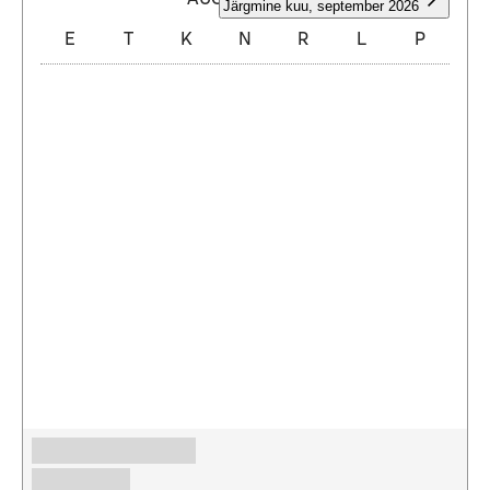
Järgmine kuu
,
september 2026
E
T
K
N
R
L
P