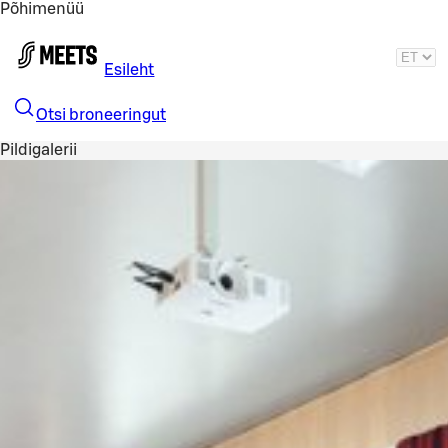
Põhimenüü
Liigu peamise sisu juurde
Esileht
Otsi broneeringut
Pildigalerii