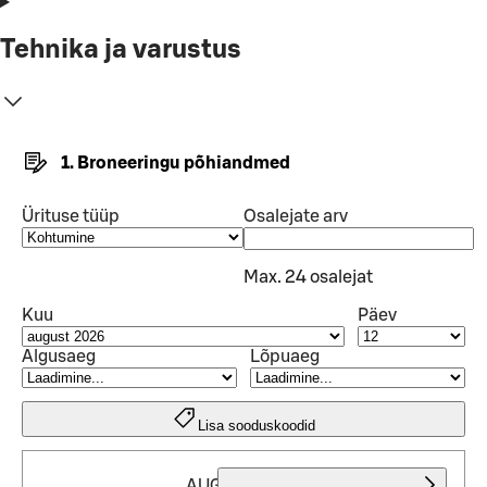
Tehnika ja varustus
1. Broneeringu põhiandmed
Ürituse tüüp
Osalejate arv
Max. 24 osalejat
Kuu
Päev
Algusaeg
Lõpuaeg
Lisa sooduskoodid
AUGUST 2026