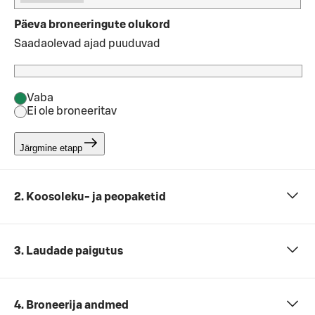
Päeva broneeringute olukord
Saadaolevad ajad puuduvad
Vaba
Ei ole broneeritav
Järgmine etapp
2. Koosoleku- ja peopaketid
3. Laudade paigutus
4. Broneerija andmed