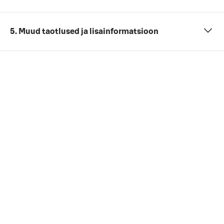
5. Muud taotlused ja lisainformatsioon
- €
Koguhind
Te ei ole veel andnud vajalikku teavet (osalejate arv,
kuupäev ja kellaaeg ning koosolekupakett).
Kontrollige viimast tasuta tühistamise kuupäeva
üldistes tühistamistingimustes
. Kui teil on ettevõtte
leping, võivad kehtida teistsugused
tühistamistingimused.
Ma nõustun
broneeringu tingimused
broneeringu tingimused