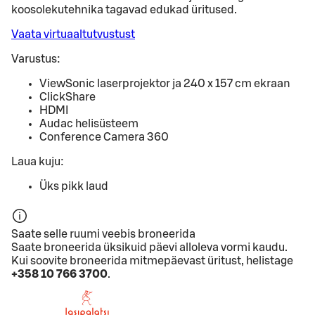
koosolekutehnika tagavad edukad üritused.
Vaata virtuaaltutvustust
Varustus:
ViewSonic laserprojektor ja 240 x 157 cm ekraan
ClickShare
HDMI
Audac helisüsteem
Conference Camera 360
Laua kuju:
Üks pikk laud
Saate selle ruumi veebis broneerida
Saate broneerida üksikuid päevi alloleva vormi kaudu.
Kui soovite broneerida mitmepäevast üritust, helistage
+358 10 766 3700
.