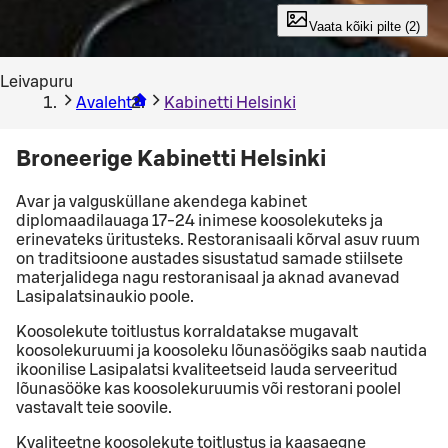
Vaata kõiki pilte (2)
Leivapuru
Avaleht
Kabinetti Helsinki
Broneerige Kabinetti Helsinki
Avar ja valgusküllane akendega kabinet
diplomaadilauaga 17-24 inimese koosolekuteks ja
erinevateks üritusteks. Restoranisaali kõrval asuv ruum
on traditsioone austades sisustatud samade stiilsete
materjalidega nagu restoranisaal ja aknad avanevad
Lasipalatsinaukio poole.
Koosolekute toitlustus korraldatakse mugavalt
koosolekuruumi ja koosoleku lõunasöögiks saab nautida
ikoonilise Lasipalatsi kvaliteetseid lauda serveeritud
lõunasööke kas koosolekuruumis või restorani poolel
vastavalt teie soovile.
Kvaliteetne koosolekute toitlustus ja kaasaegne