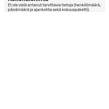
Et ole vielä antanut tarvittavia tietoja (henkilömäärä,
päivämäärä ja ajankohta sekä kokouspaketti).
Tarkista viimeinen kuluton peruutuspäivä
yleisistä
peruutusehdoista
. Jos sinulla on yrityssopimus,
peruutusehdot saattavat olla muut kuin yleisissä
peruutusehdoissa mainitut.
Hyväksyn
varausehdot
varausehdot
Varauksen päivämäärä liian lähellä
Valitsemasi ajankohta on liian lähellä. Ole hyvä ja aloita
varaaminen alusta.
Aloita alusta