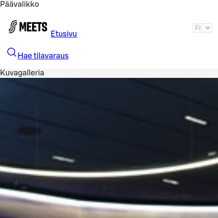
Päävalikko
Siirry pääsisältöön
Etusivu
Hae tilavaraus
Kuvagalleria