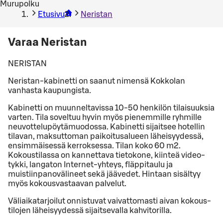
Murupolku
Etusivu
Neristan
Varaa Neristan
NERISTAN
Neristan-kabinetti on saanut nimensä Kokkolan
vanhasta kaupungista.
Ka­bi­net­ti on muun­nel­ta­vis­sa 10-50 hen­ki­lön ti­lai­suuk­sia
var­ten. Tila so­vel­tuu hyvin myös pie­nem­mil­le ryh­mil­le
neu­vot­te­lu­pöy­tä­muo­dos­sa. Ka­bi­net­ti si­jait­see ho­tel­lin
ti­la­van, mak­sut­to­man pai­koi­tusa­lu­een lä­hei­syy­des­sä,
en­sim­mäi­ses­sä ker­rok­ses­sa. Tilan koko 60 m2.
Ko­kous­ti­lassa on kan­net­ta­va tie­to­ko­ne, kiin­teä vi­deo­
tyk­ki, lan­ga­ton In­ter­net-yh­teys, fläppitaulu ja
muistiinpanovälineet sekä jää­ve­det. Hin­taan si­säl­tyy
myös kokousvastaavan pal­ve­lut.
Vä­liai­ka­tar­joi­lut on­nis­tu­vat vai­vat­to­mas­ti aivan ko­kous­
ti­lo­jen lä­hei­syy­des­sä si­jait­se­val­la kah­vi­to­ril­la.