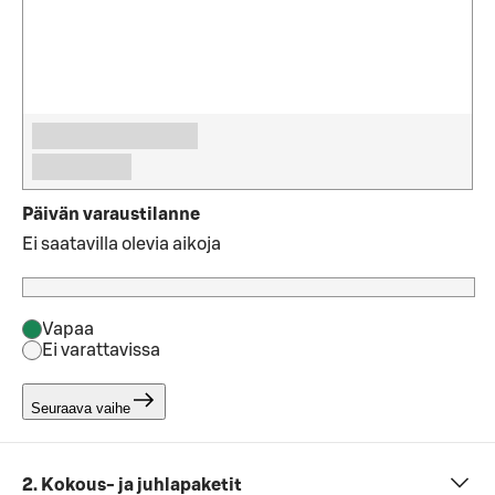
Päivän varaustilanne
Ei saatavilla olevia aikoja
Vapaa
Ei varattavissa
Seuraava vaihe
2. Kokous- ja juhlapaketit