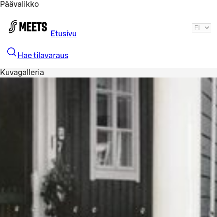
Päävalikko
Siirry pääsisältöön
Etusivu
Hae tilavaraus
Kuvagalleria