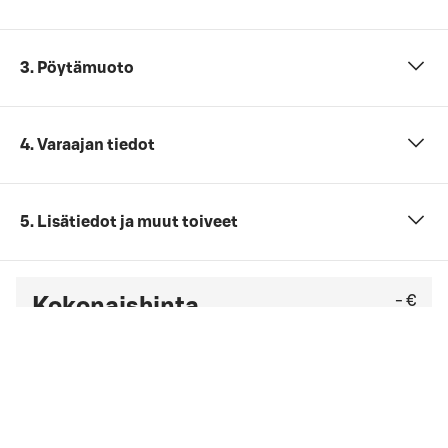
3. Pöytämuoto
4. Varaajan tiedot
5. Lisätiedot ja muut toiveet
- €
Kokonaishinta
Et ole vielä antanut tarvittavia tietoja (henkilömäärä,
päivämäärä ja ajankohta sekä kokouspaketti).
Tarkista viimeinen kuluton peruutuspäivä
yleisistä
peruutusehdoista
. Jos sinulla on yrityssopimus,
peruutusehdot saattavat olla muut kuin yleisissä