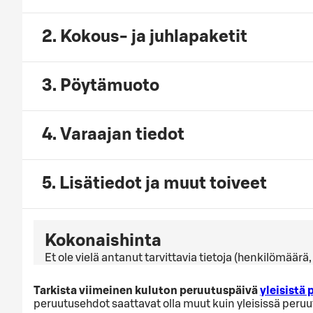
2. Kokous- ja juhlapaketit
3. Pöytämuoto
4. Varaajan tiedot
5. Lisätiedot ja muut toiveet
Kokonaishinta
Et ole vielä antanut tarvittavia tietoja (henkilömäär
Tarkista viimeinen kuluton peruutuspäivä
yleisistä
peruutusehdot saattavat olla muut kuin yleisissä peru