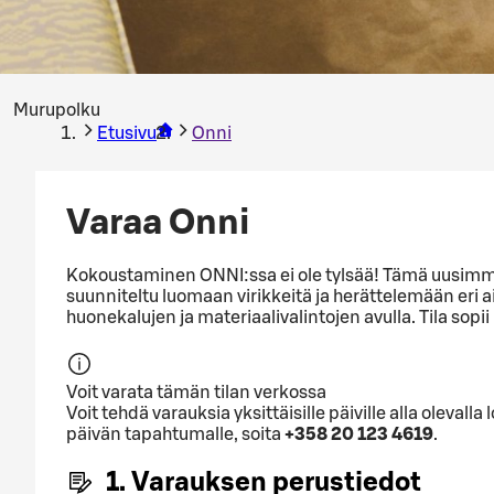
Murupolku
Etusivu
Onni
Varaa Onni
Kokoustaminen ONNI:ssa ei ole tylsää! Tämä uusimmall
suunniteltu luomaan virikkeitä ja herättelemään eri a
huonekalujen ja materiaalivalintojen avulla. Tila sopi
Voit varata tämän tilan verkossa
Voit tehdä varauksia yksittäisille päiville alla olev
päivän tapahtumalle, soita
+358 20 123 4619
.
1. Varauksen perustiedot