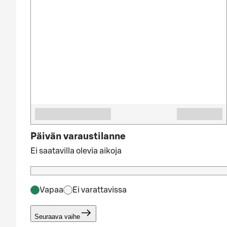
Päivän varaustilanne
Ei saatavilla olevia aikoja
Vapaa
Ei varattavissa
Seuraava vaihe