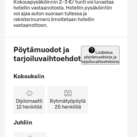
Kokouspysäköinnin 2-3 €/ tunti voi lunastaa
hotellin vastaanotosta. Hotellin pysäköintiin
voi ajaa auton suoraan tullessa ja
rekisterinumero ilmoitetaan hotellin
vastaanottoon.
Pöytämuodot ja
Lisätietoa
pöytämuodoista ja
tarjoiluvaihtoehdot
tarjoiluvaihtoehdoista
Kokouksiin
Diplomaatti
Ryhmätyöpöytä
12
henkilöä
25
henkilöä
Juhliin