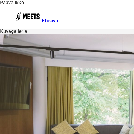
Päävalikko
Siirry pääsisältöön
Etusivu
Kuvagalleria