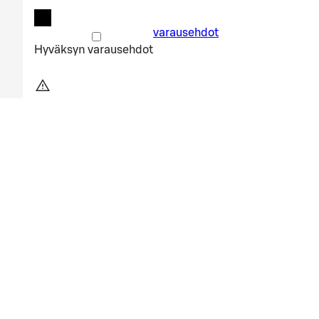
varausehdot
Hyväksyn
varausehdot
Varauksen päivämäärä liian lähell
Valitsemasi ajankohta on liian lähellä. Ole hyvä ja aloi
Aloita alusta