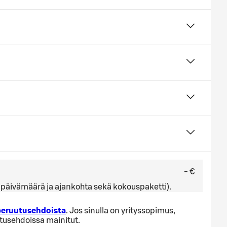
- €
ä, päivämäärä ja ajankohta sekä kokouspaketti).
 peruutusehdoista
. Jos sinulla on yrityssopimus,
utusehdoissa mainitut.