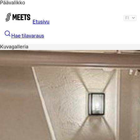
Päävalikko
Siirry pääsisältöön
Etusivu
Hae tilavaraus
Kuvagalleria