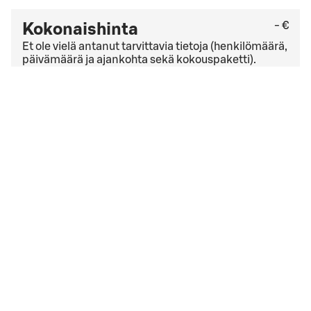
- €
Kokonaishinta
Et ole vielä antanut tarvittavia tietoja (henkilömäärä,
päivämäärä ja ajankohta sekä kokouspaketti).
Tarkista viimeinen kuluton peruutuspäivä
yleisistä
peruutusehdoista
. Jos sinulla on yrityssopimus,
peruutusehdot saattavat olla muut kuin yleisissä
peruutusehdoissa mainitut.
Hyväksyn
varausehdot
varausehdot
Varauksen päivämäärä liian lähellä
Valitsemasi ajankohta on liian lähellä. Ole hyvä ja aloita