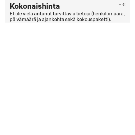
- €
Kokonaishinta
Et ole vielä antanut tarvittavia tietoja (henkilömäärä,
päivämäärä ja ajankohta sekä kokouspaketti).
Tarkista viimeinen kuluton peruutuspäivä
yleisistä
peruutusehdoista
. Jos sinulla on yrityssopimus,
peruutusehdot saattavat olla muut kuin yleisissä
peruutusehdoissa mainitut.
Hyväksyn
varausehdot
varausehdot
Varauksen päivämäärä liian lähellä
Valitsemasi ajankohta on liian lähellä. Ole hyvä ja aloita
varaaminen alusta.