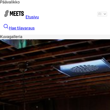
Päävalikko
Siirry pääsisältöön
Etusivu
Hae tilavaraus
Kuvagalleria