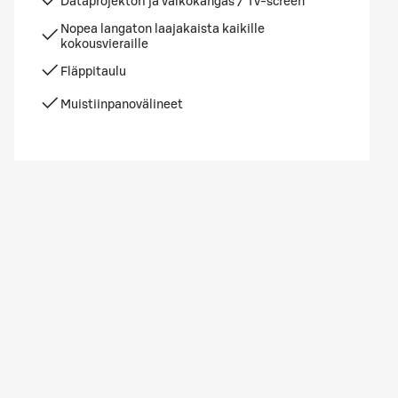
Dataprojektori ja valkokangas / Tv-screen
Nopea langaton laajakaista kaikille
kokousvieraille
Fläppitaulu
Muistiinpanovälineet