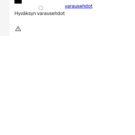
varausehdot
Hyväksyn
varausehdot
Varauksen päivämäärä liian lähell
Valitsemasi ajankohta on liian lähellä. Ole hyvä ja aloi
Aloita alusta