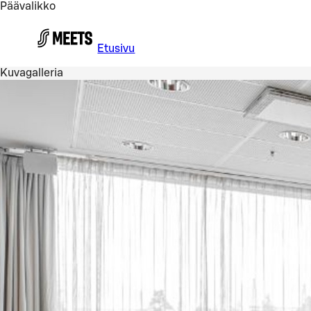
Päävalikko
Siirry pääsisältöön
Etusivu
Kuvagalleria