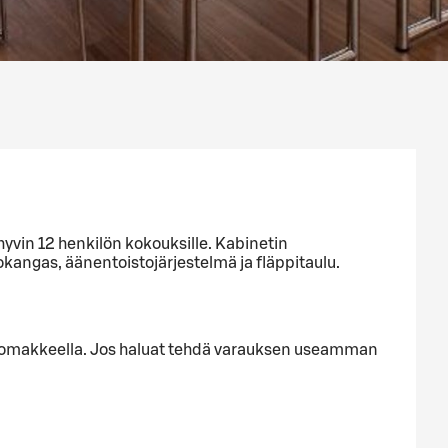
 hyvin 12 henkilön kokouksille. Kabinetin
okangas, äänentoistojärjestelmä ja fläppitaulu.
alla lomakkeella. Jos haluat tehdä varauksen useamman