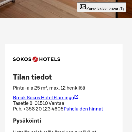
Katso kaikki kuvat (1)
Tilan tiedot
Pinta-ala 25 m², max. 12 henkilöä
Break Sokos Hotel Flamingo
Tasetie 8, 01510 Vantaa
Puh.
+358 20 123 4605
Puheluiden hinnat
Pysäköinti