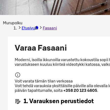
Murupolku
Etusivu
Fasaani
Varaa Fasaani
Moderni, isoilla ikkunoilla varustettu kokoustila sopii
varustukseen kuuluu kiinteä videotykki katossa, valk
Voit varata tämän tilan verkossa
Voit tehdä varauksia yksittäisille päiville alla olev
päivän tapahtumalle, soita
+358 20 123 4605
.
1. Varauksen perustiedot