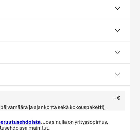
- €
ä, päivämäärä ja ajankohta sekä kokouspaketti).
 peruutusehdoista
. Jos sinulla on yrityssopimus,
utusehdoissa mainitut.