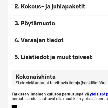
2. Kokous- ja juhlapaketit
3. Pöytämuoto
4. Varaajan tiedot
5. Lisätiedot ja muut toiveet
Kokonaishinta
Et ole vielä antanut tarvittavia tietoja (henkilömäär
Tarkista viimeinen kuluton peruutuspäivä
yleisistä
peruutusehdot saattavat olla muut kuin yleisissä peru