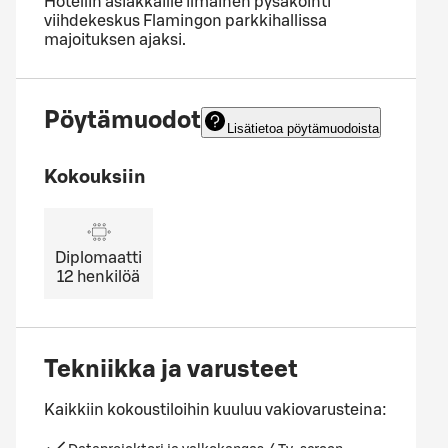
Hotellin asiakkaille ilmainen pysäköinti
viihdekeskus Flamingon parkkihallissa
majoituksen ajaksi.
Pöytämuodot
Lisätietoa pöytämuodoista
Kokouksiin
Diplomaatti
12
henkilöä
Tekniikka ja varusteet
Kaikkiin kokoustiloihin kuuluu vakiovarusteina: