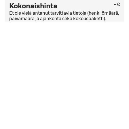
- €
Kokonaishinta
Et ole vielä antanut tarvittavia tietoja (henkilömäärä,
päivämäärä ja ajankohta sekä kokouspaketti).
Tarkista viimeinen kuluton peruutuspäivä
yleisistä
peruutusehdoista
. Jos sinulla on yrityssopimus,
peruutusehdot saattavat olla muut kuin yleisissä
peruutusehdoissa mainitut.
Hyväksyn
varausehdot
varausehdot
Varauksen päivämäärä liian lähellä
Valitsemasi ajankohta on liian lähellä. Ole hyvä ja aloita
varaaminen alusta.