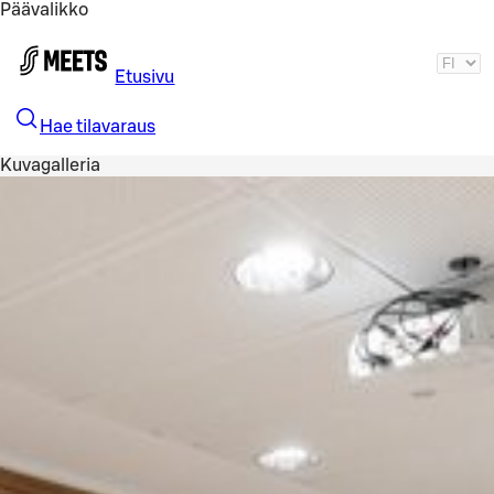
Päävalikko
Siirry pääsisältöön
Etusivu
Hae tilavaraus
Kuvagalleria