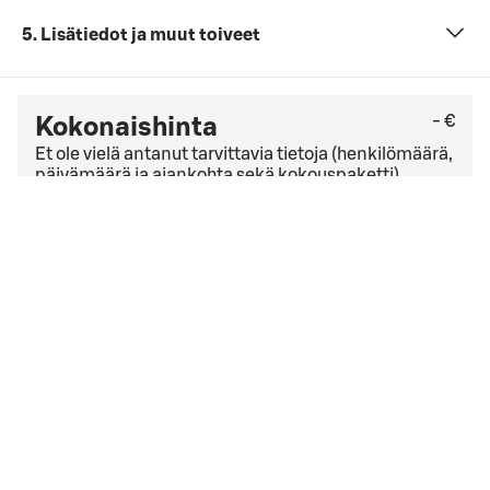
5. Lisätiedot ja muut toiveet
- €
Kokonaishinta
Et ole vielä antanut tarvittavia tietoja (henkilömäärä,
päivämäärä ja ajankohta sekä kokouspaketti).
Tarkista viimeinen kuluton peruutuspäivä
yleisistä
peruutusehdoista
. Jos sinulla on yrityssopimus,
peruutusehdot saattavat olla muut kuin yleisissä
peruutusehdoissa mainitut.
Hyväksyn
varausehdot
varausehdot