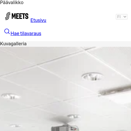
Päävalikko
Siirry pääsisältöön
Etusivu
Hae tilavaraus
Kuvagalleria