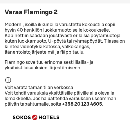
Varaa Flamingo 2
Moderni, isoilla ikkunoilla varustettu kokoustila sopii
hyvin 40 henkilön luokkamuotoiselle kokoukselle.
Kabinettiin saadaan joustavasti erilaisia pöytämuotoja
kuten luokkamuoto, U-pöytä tai ryhmäpöydät. Tilassa on
kiinteä videotykki katossa, valkokangas,
äänentoistojärjestelmä ja fläppitaulu.
Flamingo soveltuu erinomaisesti illallis- ja
yksityistilaisuuksien järjestämiseen.
Voit varata tämän tilan verkossa
Voit tehdä varauksia yksittäisille päiville alla olevalla
lomakkeella. Jos haluat tehdä varauksen useamman
päivän tapahtumalle, soita
+358 20 123 4605
.