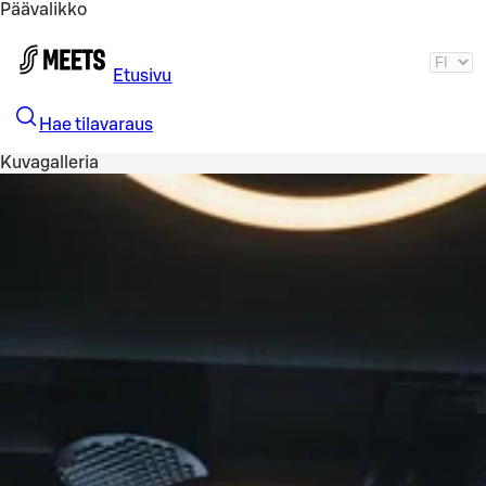
Päävalikko
Siirry pääsisältöön
Etusivu
Hae tilavaraus
Kuvagalleria