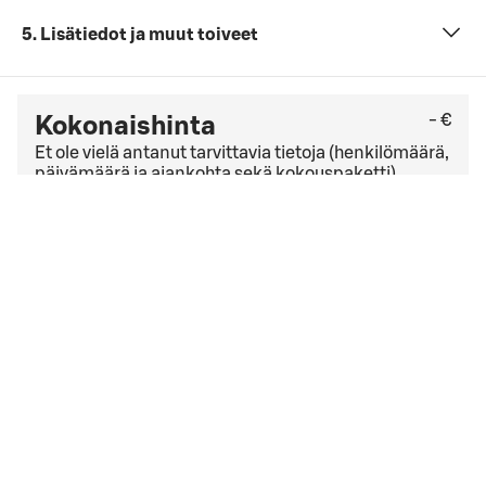
5. Lisätiedot ja muut toiveet
- €
Kokonaishinta
Et ole vielä antanut tarvittavia tietoja (henkilömäärä,
päivämäärä ja ajankohta sekä kokouspaketti).
Tarkista viimeinen kuluton peruutuspäivä
yleisistä
peruutusehdoista
. Jos sinulla on yrityssopimus,
peruutusehdot saattavat olla muut kuin yleisissä
peruutusehdoissa mainitut.
Hyväksyn
varausehdot
varausehdot