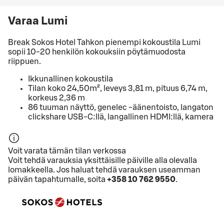
Varaa Lumi
Break Sokos Hotel Tahkon pienempi kokoustila Lumi
sopii 10-20 henkilön kokouksiin pöytämuodosta
riippuen.
Ikkunallinen kokoustila
Tilan koko 24,50m², leveys 3,81 m, pituus 6,74 m,
korkeus 2,36 m
86 tuuman näyttö, genelec -äänentoisto, langaton
clickshare USB-C:llä, langallinen HDMI:llä, kamera
Voit varata tämän tilan verkossa
Voit tehdä varauksia yksittäisille päiville alla olevalla
lomakkeella. Jos haluat tehdä varauksen useamman
päivän tapahtumalle, soita
+358 10 762 9550
.