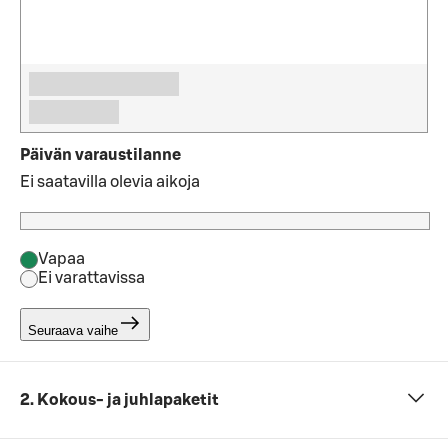
Päivän varaustilanne
Ei saatavilla olevia aikoja
Vapaa
Ei varattavissa
Seuraava vaihe
2. Kokous- ja juhlapaketit