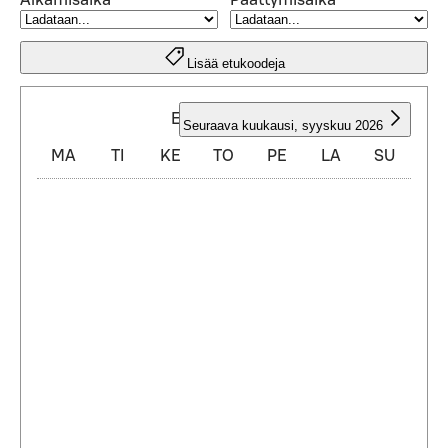
Alkamisaika
Päättymisaika
Lisää etukoodeja
ELOKUU 2026
Seuraava kuukausi
,
syyskuu 2026
MA
TI
KE
TO
PE
LA
SU