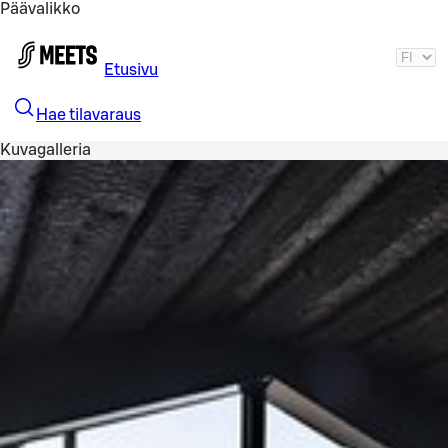
Päävalikko
Siirry pääsisältöön
Etusivu
Hae tilavaraus
Kuvagalleria