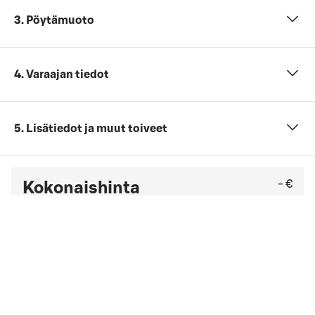
3. Pöytämuoto
4. Varaajan tiedot
5. Lisätiedot ja muut toiveet
- €
Kokonaishinta
Et ole vielä antanut tarvittavia tietoja (henkilömäärä,
päivämäärä ja ajankohta sekä kokouspaketti).
Tarkista viimeinen kuluton peruutuspäivä
yleisistä
peruutusehdoista
. Jos sinulla on yrityssopimus,
peruutusehdot saattavat olla muut kuin yleisissä
peruutusehdoissa mainitut.