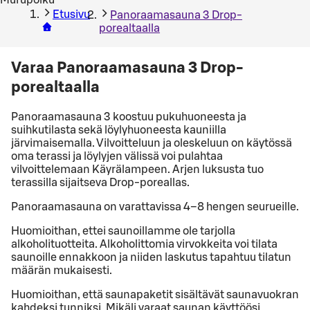
Etusivu
Panoraamasauna 3 Drop-
porealtaalla
Varaa Panoraamasauna 3 Drop-
porealtaalla
Panoraamasauna 3 koostuu pukuhuoneesta ja
suihkutilasta sekä löylyhuoneesta kauniilla
järvimaisemalla. Vilvoitteluun ja oleskeluun on käytössä
oma terassi ja löylyjen välissä voi pulahtaa
vilvoittelemaan Käyrälampeen. Arjen luksusta tuo
terassilla sijaitseva Drop-poreallas.
Panoraamasauna on varattavissa 4–8 hengen seurueille.
Huomioithan, ettei saunoillamme ole tarjolla
alkoholituotteita. Alkoholittomia virvokkeita voi tilata
saunoille ennakkoon ja niiden laskutus tapahtuu tilatun
määrän mukaisesti.
Huomioithan, että saunapaketit sisältävät saunavuokran
kahdeksi tunniksi. Mikäli varaat saunan käyttöösi