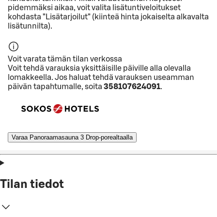
pidemmäksi aikaa, voit valita lisätuntiveloitukset
kohdasta ”Lisätarjoilut” (kiinteä hinta jokaiselta alkavalta
lisätunnilta).
Voit varata tämän tilan verkossa
Voit tehdä varauksia yksittäisille päiville alla olevalla
lomakkeella. Jos haluat tehdä varauksen useamman
päivän tapahtumalle, soita
358107624091
.
Varaa Panoraamasauna 3 Drop-porealtaalla
Tilan tiedot