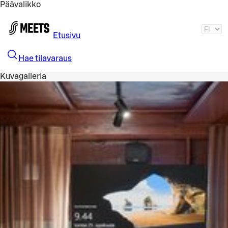
Päävalikko
Siirry pääsisältöön
Etusivu
Hae tilavaraus
Kuvagalleria