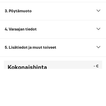
3. Pöytämuoto
4. Varaajan tiedot
5. Lisätiedot ja muut toiveet
- €
Kokonaishinta
Et ole vielä antanut tarvittavia tietoja (henkilömäärä,
päivämäärä ja ajankohta sekä kokouspaketti).
Tarkista viimeinen kuluton peruutuspäivä
yleisistä
peruutusehdoista
. Jos sinulla on yrityssopimus,
peruutusehdot saattavat olla muut kuin yleisissä
peruutusehdoissa mainitut.