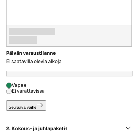
Päivän varaustilanne
Ei saatavilla olevia aikoja
Vapaa
Ei varattavissa
Seuraava vaihe
2. Kokous- ja juhlapaketit