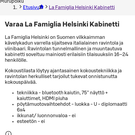
Murupolku
Etusivu
La Famiglia Helsinki Kabinetti
Varaa La Famiglia Helsinki Kabinetti
La Famiglia Helsinki on Suomen vilkkaimman
kävelykadun varrella sijaitseva italialainen ravintola ja
viinibaari. Ravintolan tunnelmallinen ja muuntautuva
kabinetti soveltuu mainiosti erilaisiin tilaisuuksiin 16–24
henkilölle.
Kokoustilasta löytyy ajantasainen kokoustekniikka ja
ravintolan herkulliset tarjoilut tukevat onnistunutta
kokouspäivää.
tekniikka - bluetooth kaiutin, 75" näyttö +
kaiuttimet, HDMI piuha
pöytämuotovaihtoehdot - luokka - U - diplomaatti
6x4
ikkunat/ luonnonvaloa - ei
esteetön - ei