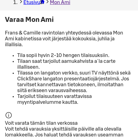
Etusivu
Mon Ami
Varaa Mon Ami
Frans & Camille ravintolan yhteydessä olevassa Mon
Ami kabinetissa voit järjestää kokouksia, juhlia ja
illallisia.
Tila sopii hyvin 2-10 hengen tilaisuuksiin.
Tilaan saat tarjoilut aamukahvista a´la carte
illalliseen.
Tilassa on langaton verkko, suuri TV näyttönä sekä
ClickShare langaton presentaatiojärjestelmä. Jos
tarvitset kannettavan tietokoneen, ilmoitathan
siitä erikseen varausvaiheessa.
Tarjoilut tilaisuuteen varattavissa
myyntipalvelumme kautta.
Voit varata tämän tilan verkossa
Voit tehdä varauksia yksittäisille päiville alla olevalla
lomakkeella. Jos haluat tehdä varauksen useamman