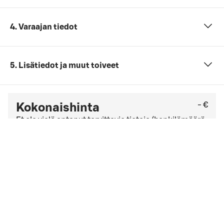
4. Varaajan tiedot
5. Lisätiedot ja muut toiveet
- €
Kokonaishinta
Et ole vielä antanut tarvittavia tietoja (henkilömäärä,
päivämäärä ja ajankohta sekä kokouspaketti).
Tarkista viimeinen kuluton peruutuspäivä
yleisistä
peruutusehdoista
. Jos sinulla on yrityssopimus,
peruutusehdot saattavat olla muut kuin yleisissä
peruutusehdoissa mainitut.
Hyväksyn
varausehdot