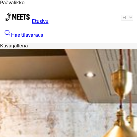
Päävalikko
Siirry pääsisältöön
Etusivu
Hae tilavaraus
Kuvagalleria