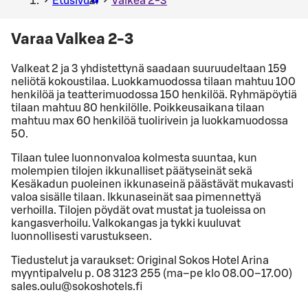
Etusivu
Valkea 2-3
Varaa Valkea 2-3
Valkeat 2 ja 3 yhdistettynä saadaan suuruudeltaan 159
neliötä kokoustilaa. Luokkamuodossa tilaan mahtuu 100
henkilöä ja teatterimuodossa 150 henkilöä. Ryhmäpöytiä
tilaan mahtuu 80 henkilölle. Poikkeusaikana tilaan
mahtuu max 60 henkilöä tuolirivein ja luokkamuodossa
50.
Tilaan tulee luonnonvaloa kolmesta suuntaa, kun
molempien tilojen ikkunalliset päätyseinät sekä
Kesäkadun puoleinen ikkunaseinä päästävät mukavasti
valoa sisälle tilaan. Ikkunaseinät saa pimennettyä
verhoilla. Tilojen pöydät ovat mustat ja tuoleissa on
kangasverhoilu. Valkokangas ja tykki kuuluvat
luonnollisesti varustukseen.
Tiedustelut ja varaukset: Original Sokos Hotel Arina
myyntipalvelu p. 08 3123 255 (ma–pe klo 08.00–17.00)
sales.oulu@sokoshotels.fi