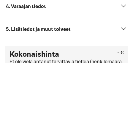
4. Varaajan tiedot
5. Lisätiedot ja muut toiveet
- €
Kokonaishinta
Et ole vielä antanut tarvittavia tietoja (henkilömäärä,
päivämäärä ja ajankohta sekä kokouspaketti).
Tarkista viimeinen kuluton peruutuspäivä
yleisistä
peruutusehdoista
. Jos sinulla on yrityssopimus,
peruutusehdot saattavat olla muut kuin yleisissä
peruutusehdoissa mainitut.
Hyväksyn
varausehdot
varausehdot