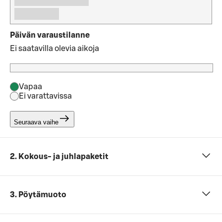
Päivän varaustilanne
Ei saatavilla olevia aikoja
Vapaa
Ei varattavissa
Seuraava vaihe
2. Kokous- ja juhlapaketit
3. Pöytämuoto