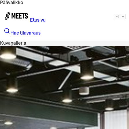
Päävalikko
Siirry pääsisältöön
Etusivu
Hae tilavaraus
Kuvagalleria