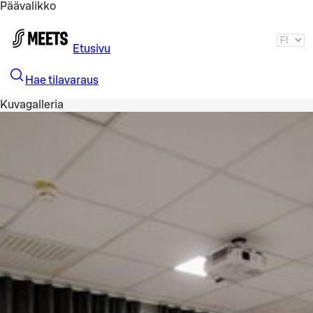
Päävalikko
Siirry pääsisältöön
Etusivu
Hae tilavaraus
Kuvagalleria