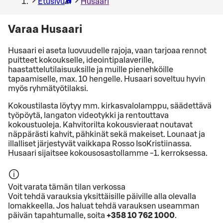
Etusivu
Husaari
Varaa Husaari
Husaari ei aseta luovuudelle rajoja, vaan tarjoaa rennot
puitteet kokoukselle, ideointipalaverille,
haastattelutilaisuuksille ja muille pienehköille
tapaamiselle, max. 10 hengelle. Husaari soveltuu hyvin
myös ryhmätyötilaksi.
Kokoustilasta löytyy mm. kirkasvalolamppu, säädettävä
työpöytä, langaton videotykki ja rentouttava
kokoustuoleja. Kahvitorilta kokousvieraat noutavat
näppärästi kahvit, pähkinät sekä makeiset. Lounaat ja
illalliset järjestyvät vaikkapa Rosso IsoKristiinassa.
Husaari sijaitsee kokousosastollamme -1. kerroksessa.
Voit varata tämän tilan verkossa
Voit tehdä varauksia yksittäisille päiville alla olevalla
lomakkeella. Jos haluat tehdä varauksen useamman
päivän tapahtumalle, soita
+358 10 762 1000
.