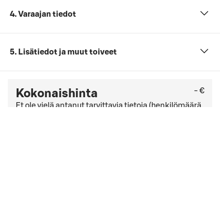
4. Varaajan tiedot
5. Lisätiedot ja muut toiveet
- €
Kokonaishinta
Et ole vielä antanut tarvittavia tietoja (henkilömäärä,
päivämäärä ja ajankohta sekä kokouspaketti).
Tarkista viimeinen kuluton peruutuspäivä
yleisistä
peruutusehdoista
. Jos sinulla on yrityssopimus,
peruutusehdot saattavat olla muut kuin yleisissä
peruutusehdoissa mainitut.
Hyväksyn
varausehdot
varausehdot