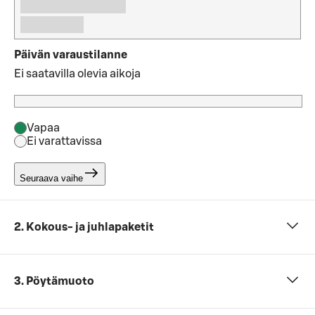
Päivän varaustilanne
Ei saatavilla olevia aikoja
Vapaa
Ei varattavissa
Seuraava vaihe
2. Kokous- ja juhlapaketit
3. Pöytämuoto