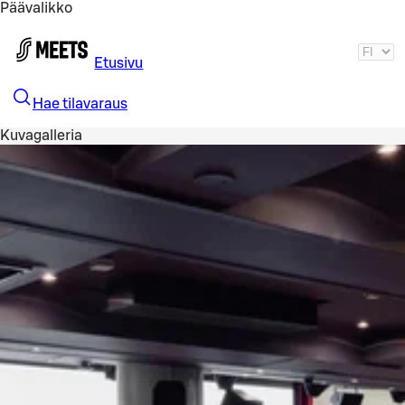
Päävalikko
Siirry pääsisältöön
Etusivu
Hae tilavaraus
Kuvagalleria