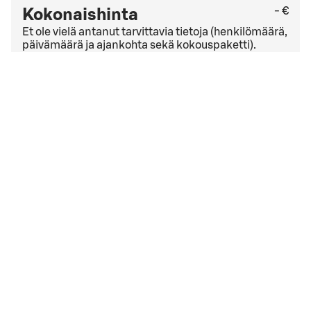
- €
Kokonaishinta
Et ole vielä antanut tarvittavia tietoja (henkilömäärä,
päivämäärä ja ajankohta sekä kokouspaketti).
Tarkista viimeinen kuluton peruutuspäivä
yleisistä
peruutusehdoista
. Jos sinulla on yrityssopimus,
peruutusehdot saattavat olla muut kuin yleisissä
peruutusehdoissa mainitut.
Hyväksyn
varausehdot
varausehdot
Varauksen päivämäärä liian lähellä
Valitsemasi ajankohta on liian lähellä. Ole hyvä ja aloita
varaaminen alusta.