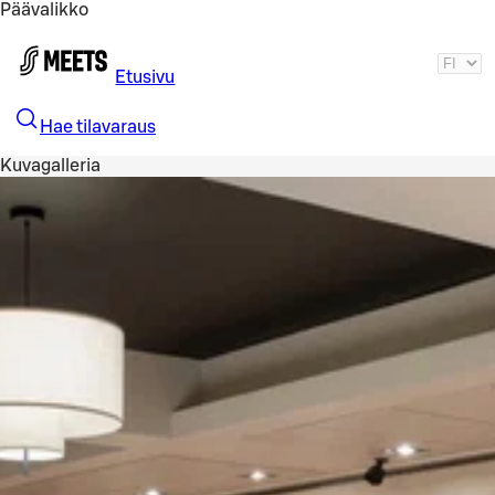
Päävalikko
Siirry pääsisältöön
Etusivu
Hae tilavaraus
Kuvagalleria