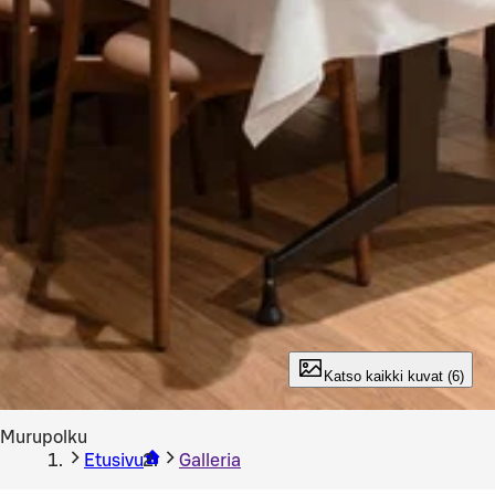
Katso kaikki kuvat (6)
Murupolku
Etusivu
Galleria