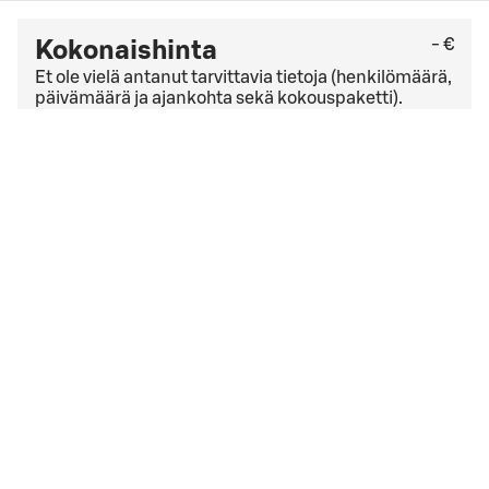
- €
Kokonaishinta
Et ole vielä antanut tarvittavia tietoja (henkilömäärä,
päivämäärä ja ajankohta sekä kokouspaketti).
Tarkista viimeinen kuluton peruutuspäivä
yleisistä
peruutusehdoista
. Jos sinulla on yrityssopimus,
peruutusehdot saattavat olla muut kuin yleisissä
peruutusehdoissa mainitut.
Hyväksyn
varausehdot
varausehdot
Varauksen päivämäärä liian lähellä
Valitsemasi ajankohta on liian lähellä. Ole hyvä ja aloita