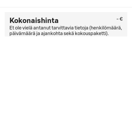
- €
Kokonaishinta
Et ole vielä antanut tarvittavia tietoja (henkilömäärä,
päivämäärä ja ajankohta sekä kokouspaketti).
Tarkista viimeinen kuluton peruutuspäivä
yleisistä
peruutusehdoista
. Jos sinulla on yrityssopimus,
peruutusehdot saattavat olla muut kuin yleisissä
peruutusehdoissa mainitut.
Hyväksyn
varausehdot
varausehdot
Varauksen päivämäärä liian lähellä