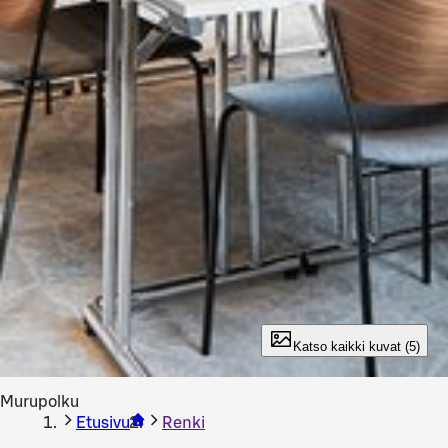
Katso kaikki kuvat (5)
Murupolku
Etusivu
Renki