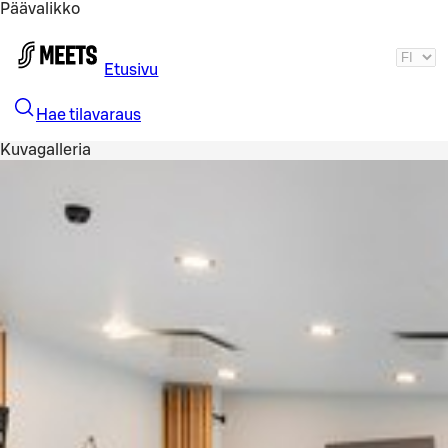
Päävalikko
Siirry pääsisältöön
Etusivu
Hae tilavaraus
Kuvagalleria