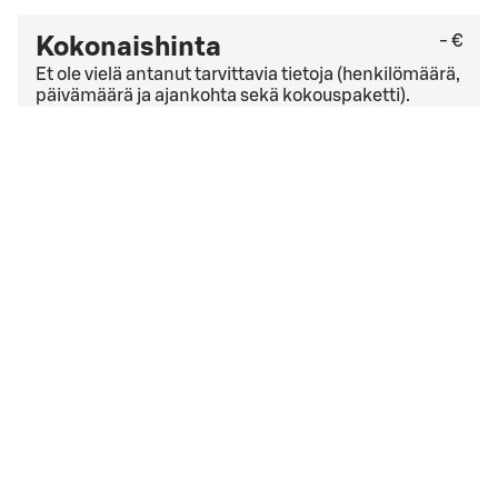
- €
Kokonaishinta
Et ole vielä antanut tarvittavia tietoja (henkilömäärä,
päivämäärä ja ajankohta sekä kokouspaketti).
Tarkista viimeinen kuluton peruutuspäivä
yleisistä
peruutusehdoista
. Jos sinulla on yrityssopimus,
peruutusehdot saattavat olla muut kuin yleisissä
peruutusehdoissa mainitut.
Hyväksyn
varausehdot
varausehdot
Varauksen päivämäärä liian lähellä
Valitsemasi ajankohta on liian lähellä. Ole hyvä ja aloita