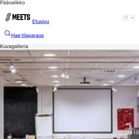
Päävalikko
Siirry pääsisältöön
Etusivu
Hae tilavaraus
Kuvagalleria