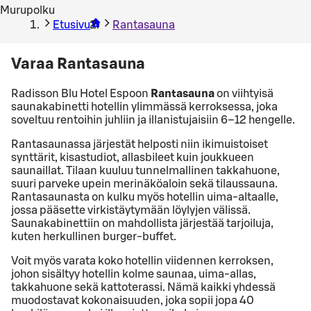
Murupolku
Etusivu
Rantasauna
Varaa Rantasauna
Radisson Blu Hotel Espoon
Rantasauna
on viihtyisä
saunakabinetti hotellin ylimmässä kerroksessa, joka
soveltuu rentoihin juhliin ja illanistujaisiin 6–12 hengelle.
Rantasaunassa järjestät helposti niin ikimuistoiset
synttärit, kisastudiot, allasbileet kuin joukkueen
saunaillat. Tilaan kuuluu tunnelmallinen takkahuone,
suuri parveke upein merinäköaloin sekä tilaussauna.
Rantasaunasta on kulku myös hotellin uima-altaalle,
jossa pääsette virkistäytymään löylyjen välissä.
Saunakabinettiin on mahdollista järjestää tarjoiluja,
kuten herkullinen burger-buffet.
Voit myös varata koko hotellin viidennen kerroksen,
johon sisältyy hotellin kolme saunaa, uima-allas,
takkahuone sekä kattoterassi. Nämä kaikki yhdessä
muodostavat kokonaisuuden, joka sopii jopa 40