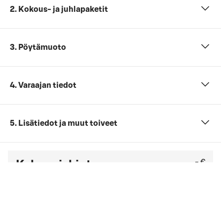
2. Kokous- ja juhlapaketit
3. Pöytämuoto
4. Varaajan tiedot
5. Lisätiedot ja muut toiveet
- €
Kokonaishinta
Et ole vielä antanut tarvittavia tietoja (henkilömäärä,
päivämäärä ja ajankohta sekä kokouspaketti).
Tarkista viimeinen kuluton peruutuspäivä
yleisistä
peruutusehdoista
. Jos sinulla on yrityssopimus,