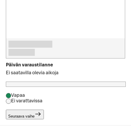
Päivän varaustilanne
Ei saatavilla olevia aikoja
Vapaa
Ei varattavissa
Seuraava vaihe