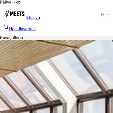
Päävalikko
Siirry pääsisältöön
Etusivu
Hae tilavaraus
Kuvagalleria