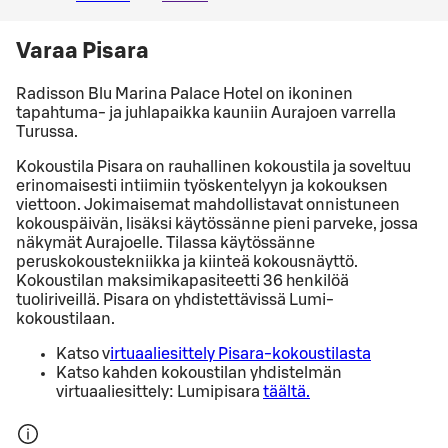
Varaa Pisara
Radisson Blu Marina Palace Hotel on ikoninen
tapahtuma- ja juhlapaikka kauniin Aurajoen varrella
Turussa.
Kokoustila Pisara on rauhallinen kokoustila ja soveltuu
erinomaisesti intiimiin työskentelyyn ja kokouksen
viettoon. Jokimaisemat mahdollistavat onnistuneen
kokouspäivän, lisäksi käytössänne pieni parveke, jossa
näkymät Aurajoelle. Tilassa käytössänne
peruskokoustekniikka ja kiinteä kokousnäyttö.
Kokoustilan maksimikapasiteetti 36 henkilöä
tuoliriveillä. Pisara on yhdistettävissä Lumi-
kokoustilaan.
Katso v
irtuaaliesittely Pisara-kokoustilasta
Katso kahden kokoustilan yhdistelmän
virtuaaliesittely: Lumipisara
täältä.