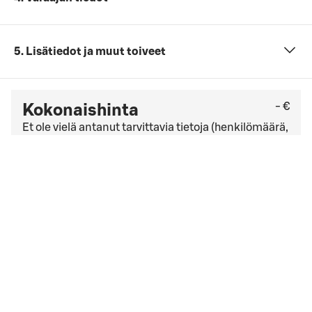
5. Lisätiedot ja muut toiveet
- €
Kokonaishinta
Et ole vielä antanut tarvittavia tietoja (henkilömäärä,
päivämäärä ja ajankohta sekä kokouspaketti).
Tarkista viimeinen kuluton peruutuspäivä
yleisistä
peruutusehdoista
. Jos sinulla on yrityssopimus,
peruutusehdot saattavat olla muut kuin yleisissä
peruutusehdoissa mainitut.
Hyväksyn
varausehdot
varausehdot