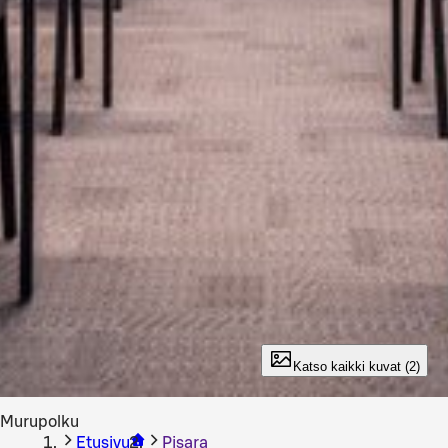
Katso kaikki kuvat (2)
Murupolku
Etusivu
Pisara