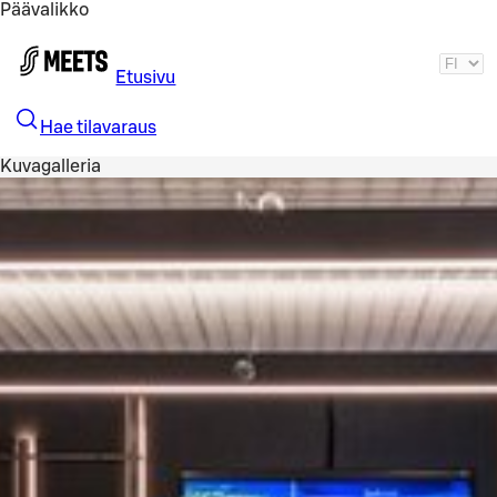
Päävalikko
Siirry pääsisältöön
Etusivu
Hae tilavaraus
Kuvagalleria