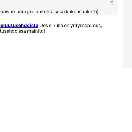
- €
ä, päivämäärä ja ajankohta sekä kokouspaketti).
 peruutusehdoista
. Jos sinulla on yrityssopimus,
utusehdoissa mainitut.
ä
ta varaaminen alusta.