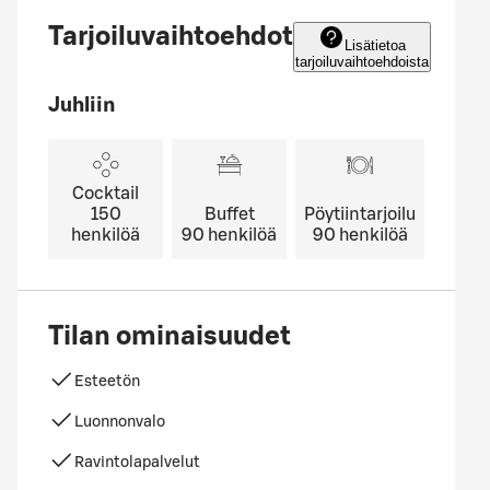
Tarjoiluvaihtoehdot
Lisätietoa
tarjoiluvaihtoehdoista
Juhliin
Cocktail
150
Buffet
Pöytiintarjoilu
henkilöä
90
henkilöä
90
henkilöä
Tilan ominaisuudet
Esteetön
Luonnonvalo
Ravintolapalvelut