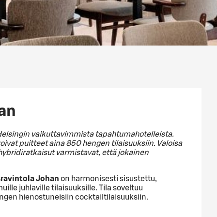
han
 Helsingin vaikuttavimmista tapahtumahotelleista.
oivat puitteet aina 850 hengen tilaisuuksiin. Valoisa
ybridiratkaisut varmistavat, että jokainen
sravintola Johan
on harmonisesti sisustettu,
muille juhlaville tilaisuuksille. Tila soveltuu
ngen hienostuneisiin cocktailtilaisuuksiin.