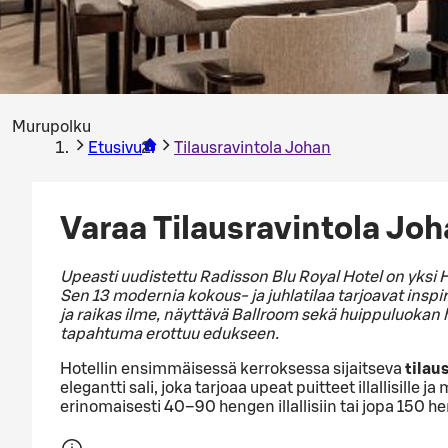
Murupolku
Etusivu
Tilausravintola Johan
Varaa Tilausravintola Jo
Upeasti uudistettu Radisson Blu Royal Hotel on yksi
Sen 13 modernia kokous- ja juhlatilaa tarjoavat inspir
ja raikas ilme, näyttävä Ballroom sekä huippuluokan h
tapahtuma erottuu edukseen.
Hotellin ensimmäisessä kerroksessa sijaitseva
tilau
elegantti sali, joka tarjoaa upeat puitteet illallisille ja 
erinomaisesti 40–90 hengen illallisiin tai jopa 150 he