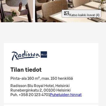
Katso kaikki kuvat (4)
Tilan tiedot
Pinta-ala 160 m², max. 150 henkilöä
Radisson Blu Royal Hotel, Helsinki
Runeberginkatu 2, 00100 Helsinki
Puh.
+358 20 123 4701
Puheluiden hinnat