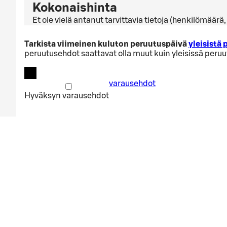
Kokonaishinta
Et ole vielä antanut tarvittavia tietoja (henkilömäär
Tarkista viimeinen kuluton peruutuspäivä
yleisistä
peruutusehdot saattavat olla muut kuin yleisissä peru
varausehdot
Hyväksyn
varausehdot
Varauksen päivämäärä liian lähell
Valitsemasi ajankohta on liian lähellä. Ole hyvä ja aloi
Aloita alusta