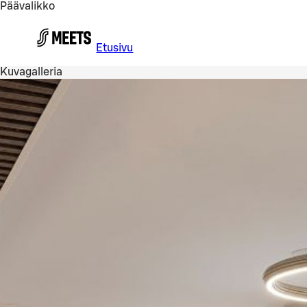
Päävalikko
Siirry pääsisältöön
Etusivu
Kuvagalleria