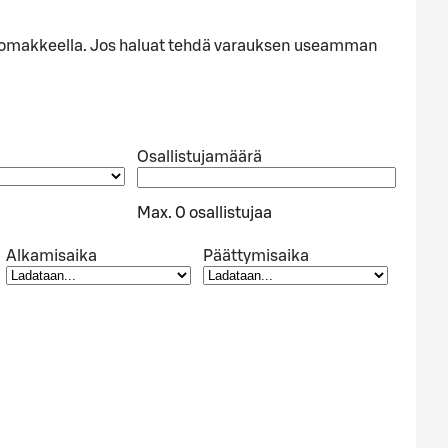
alla lomakkeella. Jos haluat tehdä varauksen useamman
Osallistujamäärä
Max. 0 osallistujaa
Alkamisaika
Päättymisaika