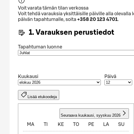
Voit varata tämän tilan verkossa
Voit tehdä varauksia yksittäisille päiville alla olev
päivän tapahtumalle, soita
+358 20 123 4701
.
1. Varauksen perustiedot
Tapahtuman luonne
Kuukausi
Päivä
Lisää etukoodeja
ELOKUU 2026
Seuraava kuukausi
,
syyskuu 2026
MA
TI
KE
TO
PE
LA
SU