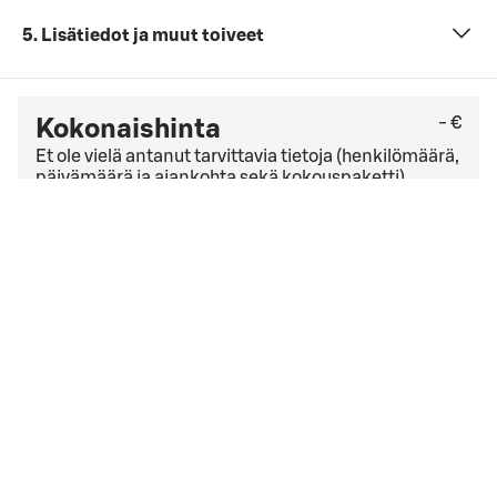
5. Lisätiedot ja muut toiveet
- €
Kokonaishinta
Et ole vielä antanut tarvittavia tietoja (henkilömäärä,
päivämäärä ja ajankohta sekä kokouspaketti).
Tarkista viimeinen kuluton peruutuspäivä
yleisistä
peruutusehdoista
. Jos sinulla on yrityssopimus,
peruutusehdot saattavat olla muut kuin yleisissä
peruutusehdoissa mainitut.
Hyväksyn
varausehdot
varausehdot