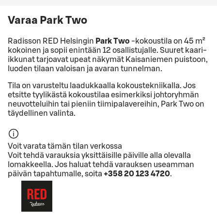
Varaa Park Two
Radisson RED Helsingin
Park Two
-kokoustila on 45 m²
kokoinen ja sopii enintään 12 osallistujalle. Suuret kaari-
ikkunat tarjoavat upeat näkymät Kaisaniemen puistoon,
luoden tilaan valoisan ja avaran tunnelman.
Tila on varusteltu laadukkaalla kokoustekniikalla. Jos
etsitte tyylikästä kokoustilaa esimerkiksi johtoryhmän
neuvotteluihin tai pieniin tiimipalavereihin, Park Two on
täydellinen valinta.
Voit varata tämän tilan verkossa
Voit tehdä varauksia yksittäisille päiville alla olevalla
lomakkeella. Jos haluat tehdä varauksen useamman
päivän tapahtumalle, soita
+358 20 123 4720
.