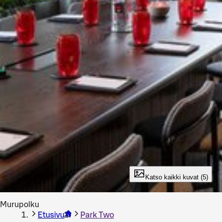
Katso kaikki kuvat (5)
Murupolku
Etusivu
Park Two