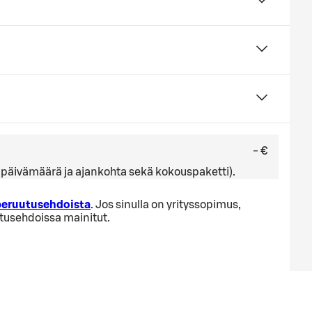
- €
ä, päivämäärä ja ajankohta sekä kokouspaketti).
 peruutusehdoista
. Jos sinulla on yrityssopimus,
utusehdoissa mainitut.