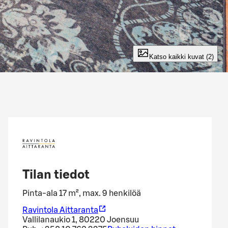
Katso kaikki kuvat (2)
Tilan tiedot
Pinta-ala 17 m², max. 9 henkilöä
Ravintola Aittaranta
Vallilanaukio 1, 80220 Joensuu