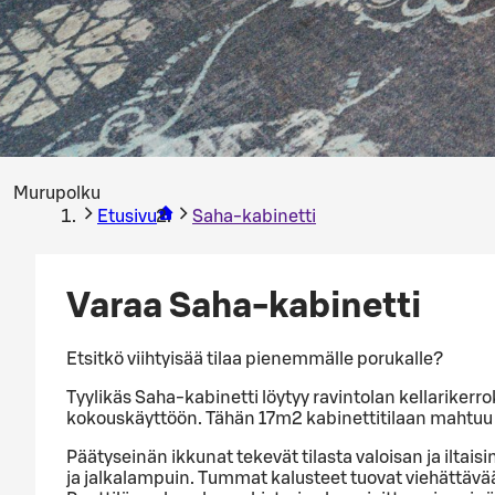
Murupolku
Etusivu
Saha-kabinetti
Varaa Saha-kabinetti
Etsitkö viihtyisää tilaa pienemmälle porukalle?
Tyylikäs Saha-kabinetti löytyy ravintolan kellarikerrok
kokouskäyttöön. Tähän 17m2 kabinettitilaan mahtuu
Päätyseinän ikkunat tekevät tilasta valoisan ja iltais
ja jalkalampuin. Tummat kalusteet tuovat viehättävää