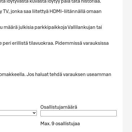
tä löytyvästä kuvasta löytyy pala tätä historiaa.
tyy TV, jonka saa liitettyä HDMI-liitännällä omaan
u määrä julkisia parkkipaikkoja Vallilankujan tai
e peri erillistä tilavuokraa. Pidemmissä varauksissa
alla lomakkeella. Jos haluat tehdä varauksen useamman
Osallistujamäärä
Max. 9 osallistujaa