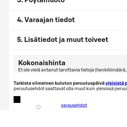
3. Pöytämuoto
4. Varaajan tiedot
5. Lisätiedot ja muut toiveet
Kokonaishinta
Et ole vielä antanut tarvittavia tietoja (henkilömäär
Tarkista viimeinen kuluton peruutuspäivä
yleisistä
peruutusehdot saattavat olla muut kuin yleisissä peru
varausehdot
Hyväksyn
varausehdot