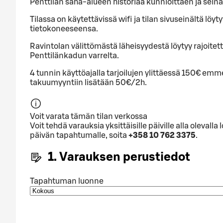
Penttilän saha-alueen historiaa kunnioittaen ja seinäl
Tilassa on käytettävissä wifi ja tilan sivuseinältä löy
tietokoneeseensa.
Ravintolan välittömästä läheisyydestä löytyy rajoitett
Penttilänkadun varrelta.
4 tunnin käyttöajalla tarjoilujen ylittäessä 150€ emm
takuumyyntiin lisätään 50€/2h.
Voit varata tämän tilan verkossa
Voit tehdä varauksia yksittäisille päiville alla olev
päivän tapahtumalle, soita
+358 10 762 3375
.
1. Varauksen perustiedot
Tapahtuman luonne