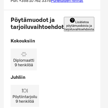
Puh.
+358 10 762 3375
Puheluiden hinnat
Pöytämuodot ja
Lisätietoa
pöytämuodoista ja
tarjoiluvaihtoehdot
tarjoiluvaihtoehdoista
Kokouksiin
Diplomaatti
9
henkilöä
Juhliin
Pöytiintarjoilu
9
henkilöä