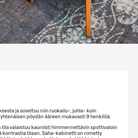
sesta ja soveltuu niin ruokailu-, juhla- kuin
 yhtenäisen pöydän ääreen mukavasti 9 henkilöä.
in tila valaistuu kauniisti himmennettävin spottivaloin
 kontrastia tilaan. Saha-kabinetti on nimetty