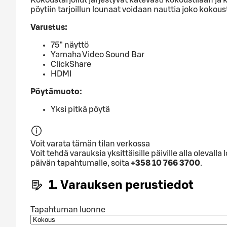
pöytiin tarjoillun lounaat voidaan nauttia joko kokous
Varustus
:
75" näyttö
Yamaha Video Sound Bar
ClickShare
HDMI
Pöytämuoto
:
Yksi pitkä pöytä
Voit varata tämän tilan verkossa
Voit tehdä varauksia yksittäisille päiville alla olev
päivän tapahtumalle, soita
+358 10 766 3700
.
1. Varauksen perustiedot
Tapahtuman luonne