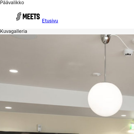
Päävalikko
Siirry pääsisältöön
Etusivu
Kuvagalleria