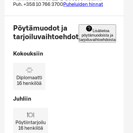
Puh.
+358 10 766 3700
Puheluiden hinnat
Pöytämuodot ja
Lisätietoa
pöytämuodoista ja
tarjoiluvaihtoehdot
tarjoiluvaihtoehdoista
Kokouksiin
Diplomaatti
16
henkilöä
Juhliin
Pöytiintarjoilu
16
henkilöä