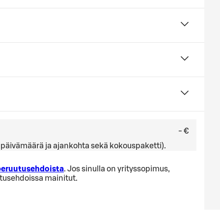
- €
ä, päivämäärä ja ajankohta sekä kokouspaketti).
 peruutusehdoista
. Jos sinulla on yrityssopimus,
utusehdoissa mainitut.