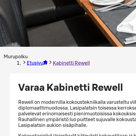
Murupolku
Etusivu
Kabinetti Rewell
Varaa Kabinetti Rewell
Rewell on modernilla kokoustekniikalla varusteltu vii
diplomaattimuodossa. Lasipalatsin toisessa kerrokse
palvelevat erinomaisesti pienimuotoisissa kokouksis
Rauhallinen ympäristö luo puitteet sujuvalle kokousta
Lasipalatsin aukion sisäpihalle.
Kokoustarjoilut järjestyvät kätevästi kokoustilaan ja