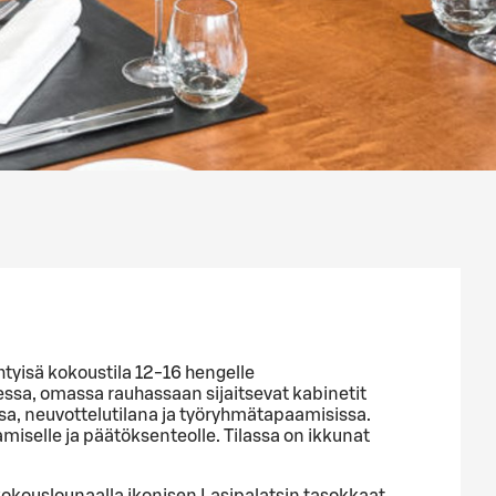
htyisä kokoustila 12-16 hengelle
ssa, omassa rauhassaan sijaitsevat kabinetit
sa, neuvottelutilana ja työryhmätapaamisissa.
miselle ja päätöksenteolle. Tilassa on ikkunat
 kokouslounaalla ikonisen Lasipalatsin tasokkaat