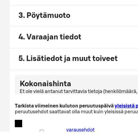
3. Pöytämuoto
4. Varaajan tiedot
5. Lisätiedot ja muut toiveet
Kokonaishinta
Et ole vielä antanut tarvittavia tietoja (henkilömäär
Tarkista viimeinen kuluton peruutuspäivä
yleisistä
peruutusehdot saattavat olla muut kuin yleisissä peru
varausehdot
Hyväksyn
varausehdot