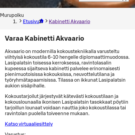
Murupolku
Etusivu
Kabinetti Akvaario
Varaa Kabinetti Akvaario
Akvaario on modernilla kokoustekniikalla varusteltu
viihtyisä kokoustila 6-10 hengelle diplomaattimuodossa.
Lasipalatsin toisessa kerroksessa, ravintolasalin
kupeessa sijaitseva kabinetti palvelee erinomaisesti
pienimuotoisissa kokouksissa, neuvottelutilana ja
työryhmätapaamisissa. Tilassa on ikkunat Lasipalatsin
aukion sisäpihalle.
Kokoustarjoilut järjestyvät kätevästi kokoustilaan ja
kokouslounaalla ikonisen Lasipalatsin tasokkaat pöytiin
tarjoillun lounaat voidaan nauttia joko kokoustilassa tai
ravintolan puolella toiveenne mukaan.
Katso virtuaaliesittely
Varustus: