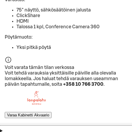
75" näyttö, sähkösäätöinen jalusta
ClickShare
HDMI
Talossa 1 kpl, Conference Camera 360
Pöytämuoto:
Yksi pitkä pöytä
Voit varata tämän tilan verkossa
Voit tehdä varauksia yksittäisille päiville alla olevalla
lomakkeella. Jos haluat tehdä varauksen useamman
päivän tapahtumalle, soita
+358 10 766 3700
.
Varaa Kabinetti Akvaario