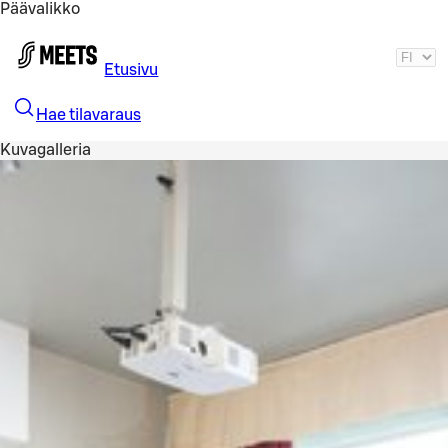
Päävalikko
Siirry pääsisältöön
Etusivu
Hae tilavaraus
Kuvagalleria