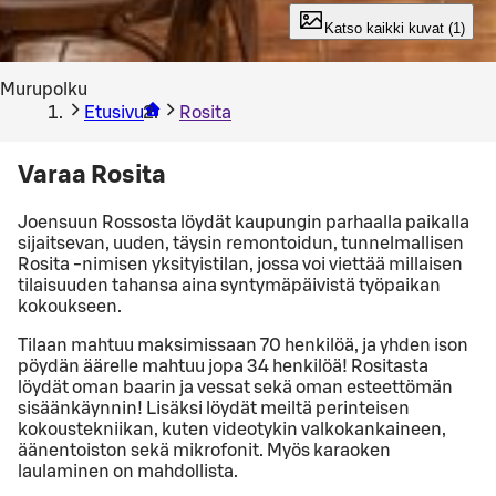
Katso kaikki kuvat (1)
Murupolku
Etusivu
Rosita
Varaa Rosita
Joensuun Rossosta löydät kaupungin parhaalla paikalla
sijaitsevan, uuden, täysin remontoidun, tunnelmallisen
Rosita -nimisen yksityistilan, jossa voi viettää millaisen
tilaisuuden tahansa aina syntymäpäivistä työpaikan
kokoukseen.
Tilaan mahtuu maksimissaan 70 henkilöä, ja yhden ison
pöydän äärelle mahtuu jopa 34 henkilöä! Rositasta
löydät oman baarin ja vessat sekä oman esteettömän
sisäänkäynnin! Lisäksi löydät meiltä perinteisen
kokoustekniikan, kuten videotykin valkokankaineen,
äänentoiston sekä mikrofonit. Myös karaoken
laulaminen on mahdollista.