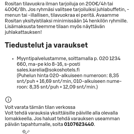
Rositan tilavuokra ilman tarjoiluja on 200€/4h tai
400€/8h. Jos ryhmäsi valitsee tarjoiluiksi juhlabuffetin, -
menun tai -illallisen, tilavuokraa ei peritä. Avaamme
Rositan yksityistilaksi minimissään 14 henkilön ryhmille.
Lisämaksusta teemme tilaan myös näyttävän
juhlakattauksen!
Tiedustelut ja varaukset
Myyntipalvelustamme, soittamalla p. 020 1234
660, ma-pe klo 8-16, s-posti
sales.karelia@sokoshotels.fi
(Pu­he­lun hinta 020-al­kui­seen nu­me­roon: 8,35
snt/puh + 16,69 snt/min, 010-al­kui­seen nu­me­
roon: 8,35 snt/puh + 12,09 snt/min.)
Voit varata tämän tilan verkossa
Voit tehdä varauksia yksittäisille päiville alla olevalla
lomakkeella. Jos haluat tehdä varauksen useamman
päivän tapahtumalle, soita
0107623440
.