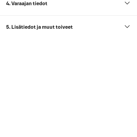
4. Varaajan tiedot
5. Lisätiedot ja muut toiveet
- €
Kokonaishinta
Et ole vielä antanut tarvittavia tietoja (henkilömäärä,
päivämäärä ja ajankohta sekä kokouspaketti).
Tarkista viimeinen kuluton peruutuspäivä
yleisistä
peruutusehdoista
. Jos sinulla on yrityssopimus,
peruutusehdot saattavat olla muut kuin yleisissä
peruutusehdoissa mainitut.
Hyväksyn
varausehdot
varausehdot