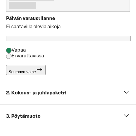
Päivän varaustilanne
Ei saatavilla olevia aikoja
Vapaa
Ei varattavissa
Seuraava vaihe
2. Kokous- ja juhlapaketit
3. Pöytämuoto