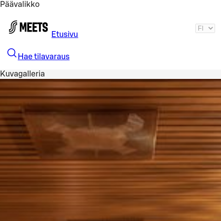
Päävalikko
Siirry pääsisältöön
Etusivu
Hae tilavaraus
Kuvagalleria