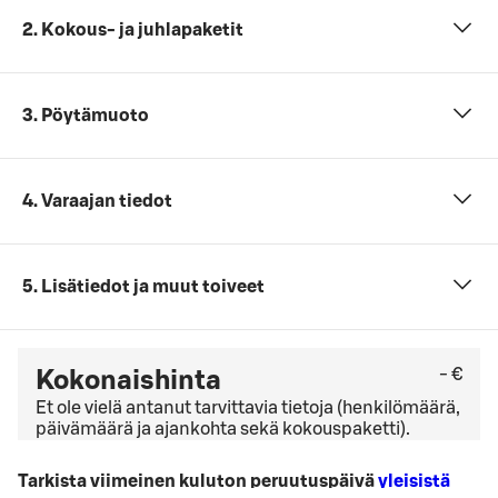
2. Kokous- ja juhlapaketit
3. Pöytämuoto
4. Varaajan tiedot
5. Lisätiedot ja muut toiveet
- €
Kokonaishinta
Et ole vielä antanut tarvittavia tietoja (henkilömäärä,
päivämäärä ja ajankohta sekä kokouspaketti).
Tarkista viimeinen kuluton peruutuspäivä
yleisistä