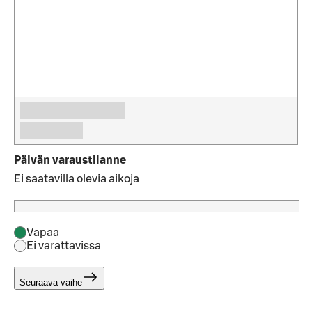
Päivän varaustilanne
Ei saatavilla olevia aikoja
Vapaa
Ei varattavissa
Seuraava vaihe