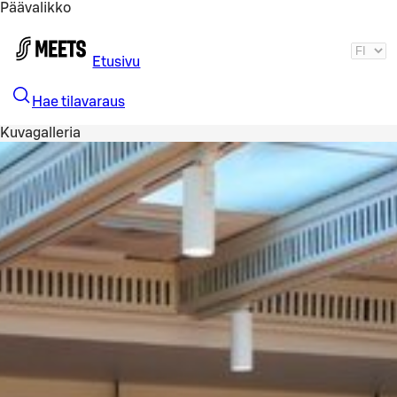
Päävalikko
Siirry pääsisältöön
Etusivu
Hae tilavaraus
Kuvagalleria