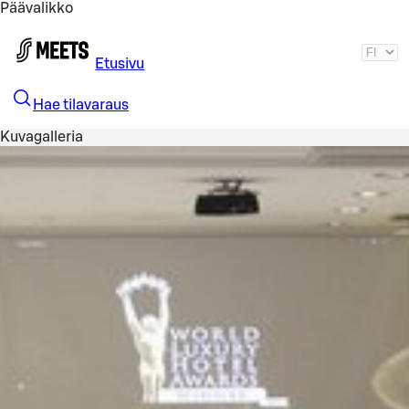
Päävalikko
Siirry pääsisältöön
Etusivu
Hae tilavaraus
Kuvagalleria