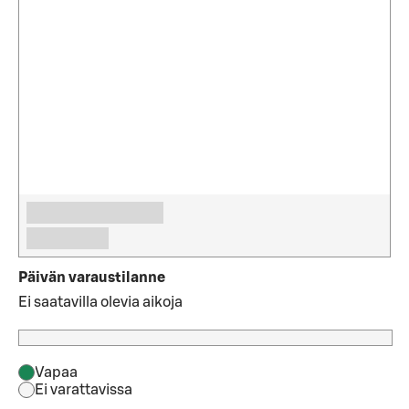
Päivän varaustilanne
Ei saatavilla olevia aikoja
Vapaa
Ei varattavissa