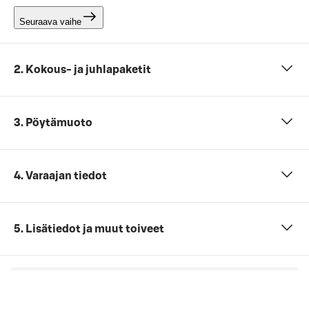
Seuraava vaihe
2. Kokous- ja juhlapaketit
3. Pöytämuoto
4. Varaajan tiedot
5. Lisätiedot ja muut toiveet
- €
Kokonaishinta
Et ole vielä antanut tarvittavia tietoja (henkilömäärä,