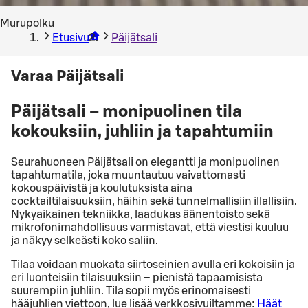
Murupolku
Etusivu
Päijätsali
Varaa Päijätsali
Päijätsali – monipuolinen tila
kokouksiin, juhliin ja tapahtumiin
Seurahuoneen Päijätsali on elegantti ja monipuolinen
tapahtumatila, joka muuntautuu vaivattomasti
kokouspäivistä ja koulutuksista aina
cocktailtilaisuuksiin, häihin sekä tunnelmallisiin illallisiin.
Nykyaikainen tekniikka, laadukas äänentoisto sekä
mikrofonimahdollisuus varmistavat, että viestisi kuuluu
ja näkyy selkeästi koko saliin.
Tilaa voidaan muokata siirtoseinien avulla eri kokoisiin ja
eri luonteisiin tilaisuuksiin – pienistä tapaamisista
suurempiin juhliin. Tila sopii myös erinomaisesti
hääjuhlien viettoon, lue lisää verkkosivuiltamme:
Häät