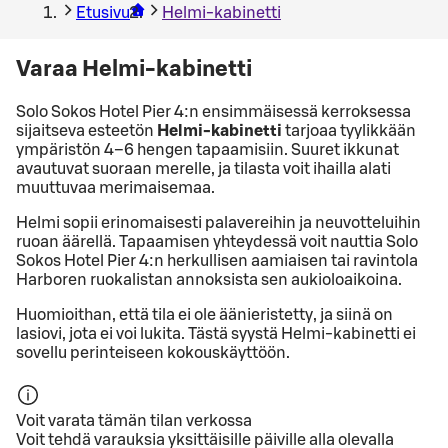
Etusivu
Helmi-kabinetti
Varaa Helmi-kabinetti
Solo Sokos Hotel Pier 4:n ensimmäisessä kerroksessa
sijaitseva esteetön
Helmi-kabinetti
tarjoaa tyylikkään
ympäristön 4–6 hengen tapaamisiin. Suuret ikkunat
avautuvat suoraan merelle, ja tilasta voit ihailla alati
muuttuvaa merimaisemaa.
Helmi sopii erinomaisesti palavereihin ja neuvotteluihin
ruoan äärellä. Tapaamisen yhteydessä voit nauttia Solo
Sokos Hotel Pier 4:n herkullisen aamiaisen tai ravintola
Harboren ruokalistan annoksista sen aukioloaikoina.
Huomioithan, että tila ei ole äänieristetty, ja siinä on
lasiovi, jota ei voi lukita. Tästä syystä Helmi-kabinetti ei
sovellu perinteiseen kokouskäyttöön.
Voit varata tämän tilan verkossa
Voit tehdä varauksia yksittäisille päiville alla olevalla