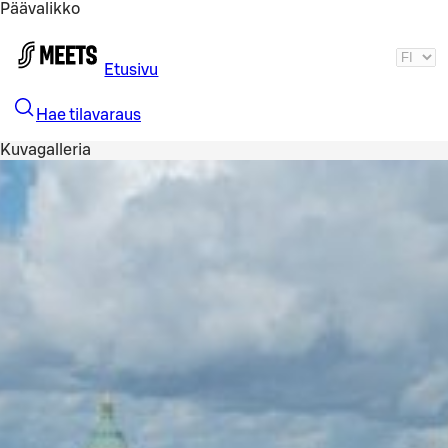
Päävalikko
Siirry pääsisältöön
Etusivu
Hae tilavaraus
Kuvagalleria