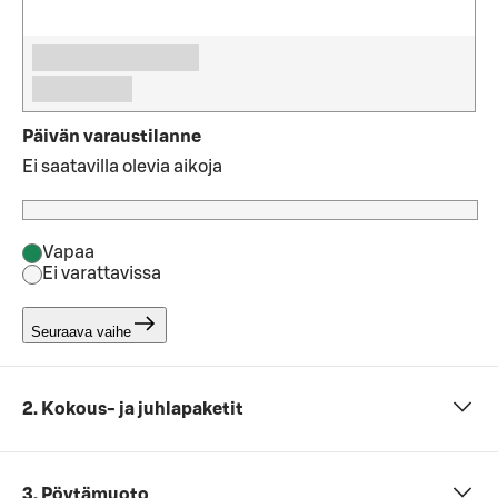
Päivän varaustilanne
Ei saatavilla olevia aikoja
Vapaa
Ei varattavissa
Seuraava vaihe
2. Kokous- ja juhlapaketit
3. Pöytämuoto