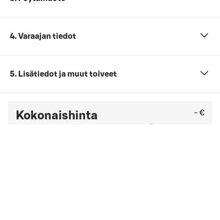
4. Varaajan tiedot
5. Lisätiedot ja muut toiveet
- €
Kokonaishinta
Et ole vielä antanut tarvittavia tietoja (henkilömäärä,
päivämäärä ja ajankohta sekä kokouspaketti).
Tarkista viimeinen kuluton peruutuspäivä
yleisistä
peruutusehdoista
. Jos sinulla on yrityssopimus,
peruutusehdot saattavat olla muut kuin yleisissä
peruutusehdoissa mainitut.