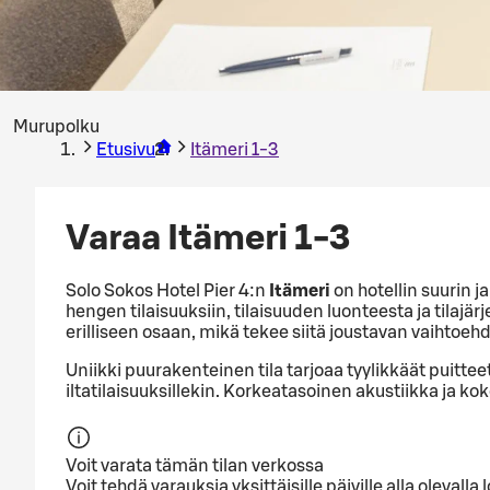
Murupolku
Etusivu
Itämeri 1-3
Varaa Itämeri 1-3
Solo Sokos Hotel Pier 4:n
Itämeri
on hotellin suurin j
hengen tilaisuuksiin, tilaisuuden luonteesta ja tilajär
erilliseen osaan, mikä tekee siitä joustavan vaihtoe
Uniikki puurakenteinen tila tarjoaa tyylikkäät puitteet
iltatilaisuuksillekin. Korkeatasoinen akustiikka ja k
Voit varata tämän tilan verkossa
Voit tehdä varauksia yksittäisille päiville alla olev