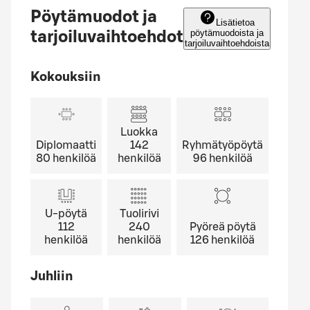
Pöytämuodot ja
Lisätietoa
pöytämuodoista ja
tarjoiluvaihtoehdot
tarjoiluvaihtoehdoista
Kokouksiin
Luokka
Diplomaatti
142
Ryhmätyöpöytä
80
henkilöä
henkilöä
96
henkilöä
U-pöytä
Tuolirivi
112
240
Pyöreä pöytä
henkilöä
henkilöä
126
henkilöä
Juhliin