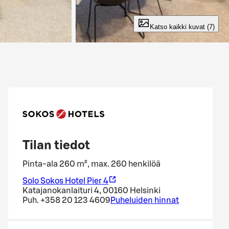
Katso kaikki kuvat (7)
Tilan tiedot
Pinta-ala 260 m², max. 260 henkilöä
Solo Sokos Hotel Pier 4
Katajanokanlaituri 4, 00160 Helsinki
Puh.
+358 20 123 4609
Puheluiden hinnat