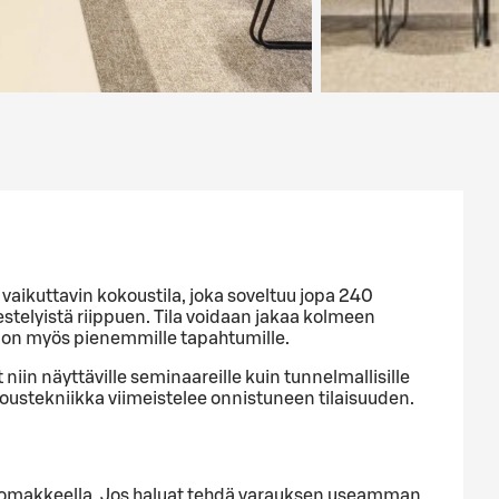
a vaikuttavin kokoustila, joka soveltuu jopa 240
jestelyistä riippuen. Tila voidaan jakaa kolmeen
hdon myös pienemmille tapahtumille.
 niin näyttäville seminaareille kuin tunnelmallisille
okoustekniikka viimeistelee onnistuneen tilaisuuden.
alla lomakkeella. Jos haluat tehdä varauksen useamman