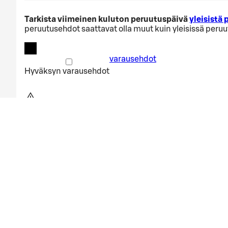
Tarkista viimeinen kuluton peruutuspäivä
yleisistä
peruutusehdot saattavat olla muut kuin yleisissä peru
varausehdot
Hyväksyn
varausehdot
Varauksen päivämäärä liian lähell
Valitsemasi ajankohta on liian lähellä. Ole hyvä ja aloi
Aloita alusta