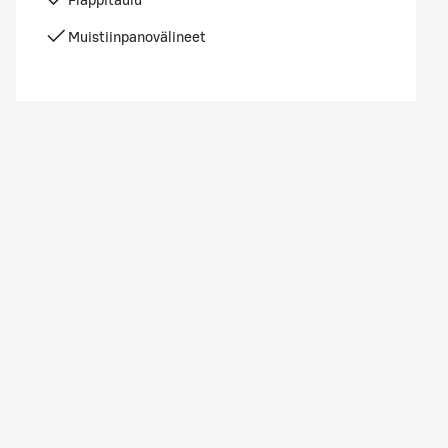
Fläppitaulu
Muistiinpanovälineet