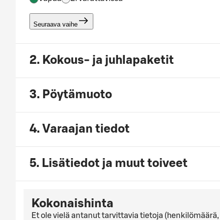
Seuraava vaihe
2. Kokous- ja juhlapaketit
3. Pöytämuoto
4. Varaajan tiedot
5. Lisätiedot ja muut toiveet
Kokonaishinta
Et ole vielä antanut tarvittavia tietoja (henkilömäär