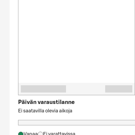
Päivän varaustilanne
Ei saatavilla olevia aikoja
Vapaa
Ei varattavissa