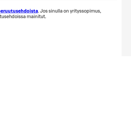
 peruutusehdoista
. Jos sinulla on yrityssopimus,
utusehdoissa mainitut.
ä
ta varaaminen alusta.
SOK Matkailu- ja ravitsemiskaupan ketjuohjaus
Y