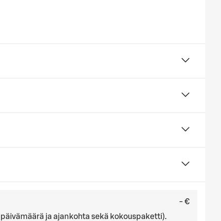
- €
ä, päivämäärä ja ajankohta sekä kokouspaketti).