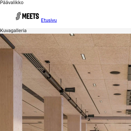
Päävalikko
Siirry pääsisältöön
Etusivu
Kuvagalleria