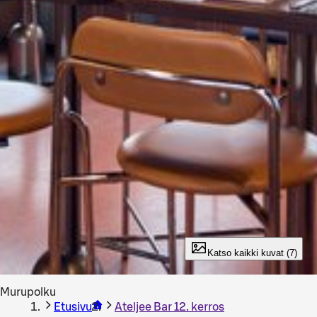
Katso kaikki kuvat (7)
Murupolku
Etusivu
Ateljee Bar 12. kerros