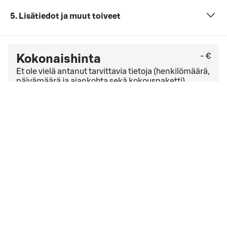
5. Lisätiedot ja muut toiveet
- €
Kokonaishinta
Et ole vielä antanut tarvittavia tietoja (henkilömäärä,
päivämäärä ja ajankohta sekä kokouspaketti).
Tarkista viimeinen kuluton peruutuspäivä
yleisistä
peruutusehdoista
. Jos sinulla on yrityssopimus,
peruutusehdot saattavat olla muut kuin yleisissä
peruutusehdoissa mainitut.
Hyväksyn
varausehdot
varausehdot