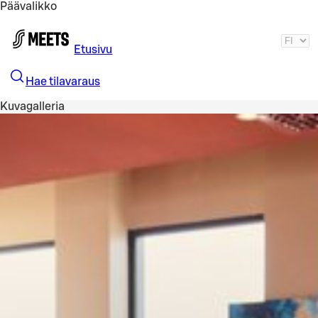
Päävalikko
Siirry pääsisältöön
Etusivu
Hae tilavaraus
Kuvagalleria