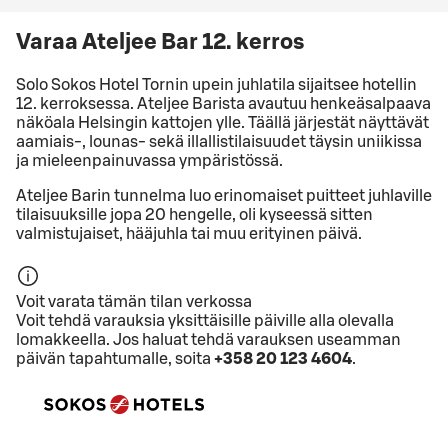
Varaa Ateljee Bar 12. kerros
Solo Sokos Hotel Tornin upein juhlatila sijaitsee hotellin
12. kerroksessa. Ateljee Barista avautuu henkeäsalpaava
näköala Helsingin kattojen ylle. Täällä järjestät näyttävät
aamiais-, lounas- sekä illallistilaisuudet täysin uniikissa
ja mieleenpainuvassa ympäristössä.
Ateljee Barin tunnelma luo erinomaiset puitteet juhlaville
tilaisuuksille jopa 20 hengelle, oli kyseessä sitten
valmistujaiset, hääjuhla tai muu erityinen päivä.
Voit varata tämän tilan verkossa
Voit tehdä varauksia yksittäisille päiville alla olevalla
lomakkeella. Jos haluat tehdä varauksen useamman
päivän tapahtumalle, soita
+358 20 123 4604
.