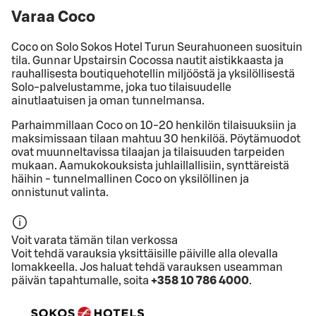
Varaa Coco
Coco on Solo Sokos Hotel Turun Seurahuoneen suosituin
tila. Gunnar Upstairsin Cocossa nautit aistikkaasta ja
rauhallisesta boutiquehotellin miljööstä ja yksilöllisestä
Solo-palvelustamme, joka tuo tilaisuudelle
ainutlaatuisen ja oman tunnelmansa.
Parhaimmillaan Coco on 10-20 henkilön tilaisuuksiin ja
maksimissaan tilaan mahtuu 30 henkilöä. Pöytämuodot
ovat muunneltavissa tilaajan ja tilaisuuden tarpeiden
mukaan. Aamukokouksista juhlaillallisiin, synttäreistä
häihin - tunnelmallinen Coco on yksilöllinen ja
onnistunut valinta.
Voit varata tämän tilan verkossa
Voit tehdä varauksia yksittäisille päiville alla olevalla
lomakkeella. Jos haluat tehdä varauksen useamman
päivän tapahtumalle, soita
+358 10 786 4000
.