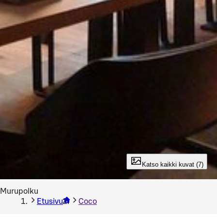
Katso kaikki kuvat (7)
Murupolku
Etusivu
Coco