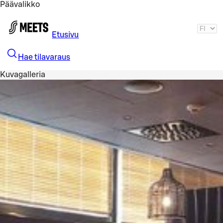
Päävalikko
Siirry pääsisältöön
Etusivu
Hae tilavaraus
Kuvagalleria