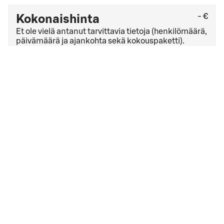
- €
Kokonaishinta
Et ole vielä antanut tarvittavia tietoja (henkilömäärä,
päivämäärä ja ajankohta sekä kokouspaketti).
Tarkista viimeinen kuluton peruutuspäivä
yleisistä
peruutusehdoista
. Jos sinulla on yrityssopimus,
peruutusehdot saattavat olla muut kuin yleisissä
peruutusehdoissa mainitut.
Hyväksyn
varausehdot
varausehdot
Varauksen päivämäärä liian lähellä
Valitsemasi ajankohta on liian lähellä. Ole hyvä ja aloita