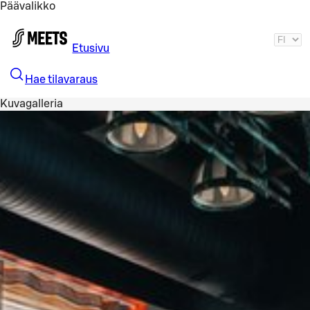
Päävalikko
Siirry pääsisältöön
Etusivu
Hae tilavaraus
Kuvagalleria