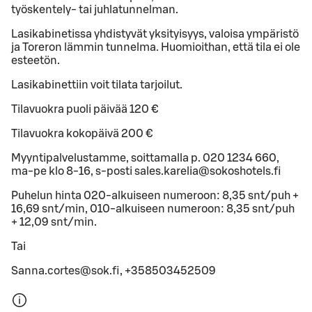
työskentely- tai juhlatunnelman.
Lasikabinetissa yhdistyvät yksityisyys, valoisa ympäristö
ja Toreron lämmin tunnelma. Huomioithan, että tila ei ole
esteetön.
Lasikabinettiin voit tilata tarjoilut.
Tilavuokra puoli päivää 120 €
Tilavuokra kokopäivä 200 €
Myyntipalvelustamme, soittamalla p. 020 1234 660,
ma-pe klo 8-16, s-posti sales.karelia@sokoshotels.fi
Pu­he­lun hinta 020-al­kui­seen nu­me­roon: 8,35 snt/puh +
16,69 snt/min, 010-al­kui­seen nu­me­roon: 8,35 snt/puh
+ 12,09 snt/min.
Tai
Sanna.cortes@sok.fi, +358503452509