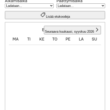
Alkamisaika
Päättymisaika
Lisää etukoodeja
ELOKUU 2026
Seuraava kuukausi
,
syyskuu 2026
MA
TI
KE
TO
PE
LA
SU