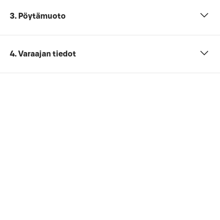
3. Pöytämuoto
4. Varaajan tiedot
5. Lisätiedot ja muut toiveet
- €
Kokonaishinta
Et ole vielä antanut tarvittavia tietoja (henkilömäärä,
päivämäärä ja ajankohta sekä kokouspaketti).
Tarkista viimeinen kuluton peruutuspäivä
yleisistä
peruutusehdoista
. Jos sinulla on yrityssopimus,
peruutusehdot saattavat olla muut kuin yleisissä
peruutusehdoissa mainitut.