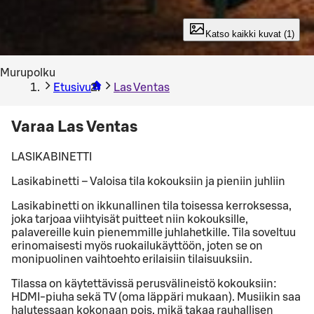
Katso kaikki kuvat (1)
Murupolku
Etusivu
Las Ventas
Varaa Las Ventas
LASIKABINETTI
Lasikabinetti – Valoisa tila kokouksiin ja pieniin juhliin
Lasikabinetti on ikkunallinen tila toisessa kerroksessa,
joka tarjoaa viihtyisät puitteet niin kokouksille,
palavereille kuin pienemmille juhlahetkille. Tila soveltuu
erinomaisesti myös ruokailukäyttöön, joten se on
monipuolinen vaihtoehto erilaisiin tilaisuuksiin.
Tilassa on käytettävissä perusvälineistö kokouksiin:
HDMI-piuha sekä TV (oma läppäri mukaan). Musiikin saa
halutessaan kokonaan pois, mikä takaa rauhallisen