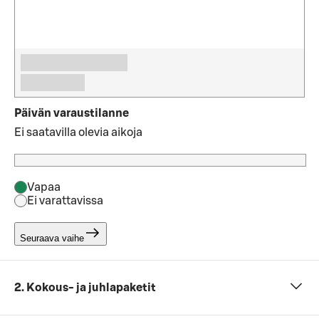
Päivän varaustilanne
Ei saatavilla olevia aikoja
Vapaa
Ei varattavissa
Seuraava vaihe
2. Kokous- ja juhlapaketit