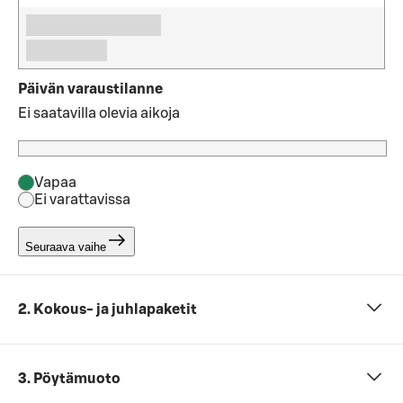
Päivän varaustilanne
Ei saatavilla olevia aikoja
Vapaa
Ei varattavissa
Seuraava vaihe
2. Kokous- ja juhlapaketit
3. Pöytämuoto