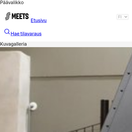
Päävalikko
Siirry pääsisältöön
Etusivu
Hae tilavaraus
Kuvagalleria