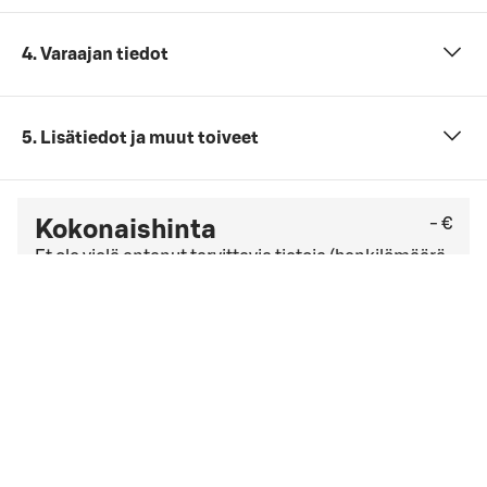
4. Varaajan tiedot
5. Lisätiedot ja muut toiveet
- €
Kokonaishinta
Et ole vielä antanut tarvittavia tietoja (henkilömäärä,
päivämäärä ja ajankohta sekä kokouspaketti).
Tarkista viimeinen kuluton peruutuspäivä
yleisistä
peruutusehdoista
. Jos sinulla on yrityssopimus,
peruutusehdot saattavat olla muut kuin yleisissä
peruutusehdoissa mainitut.
Hyväksyn
varausehdot