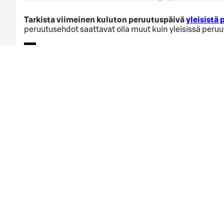
Tarkista viimeinen kuluton peruutuspäivä
yleisistä
peruutusehdot saattavat olla muut kuin yleisissä peru
varausehdot
Hyväksyn
varausehdot
Varauksen päivämäärä liian lähell
Valitsemasi ajankohta on liian lähellä. Ole hyvä ja aloi
Aloita alusta