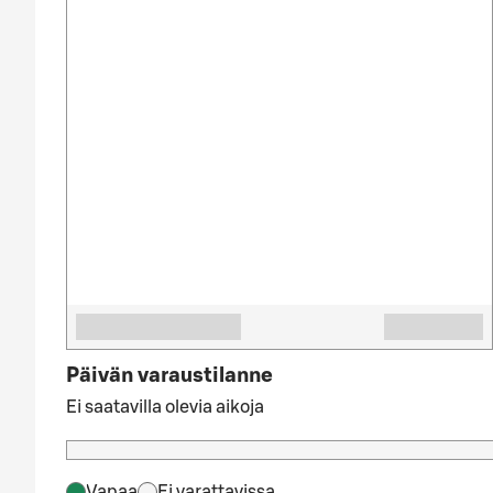
Päivän varaustilanne
Ei saatavilla olevia aikoja
Vapaa
Ei varattavissa