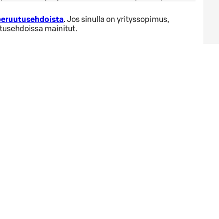
 peruutusehdoista
. Jos sinulla on yrityssopimus,
utusehdoissa mainitut.
ä
ta varaaminen alusta.