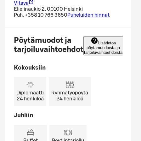
Vltava
Elielinaukio 2, 00100 Helsinki
Puh.
+358 10 766 3650
Puheluiden hinnat
Pöytämuodot ja
Lisätietoa
pöytämuodoista ja
tarjoiluvaihtoehdot
tarjoiluvaihtoehdoista
Kokouksiin
Diplomaatti
Ryhmätyöpöytä
24
henkilöä
24
henkilöä
Juhliin
Buffet
Pöytiintarjoilu