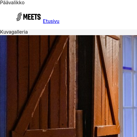
Päävalikko
Siirry pääsisältöön
Etusivu
Kuvagalleria