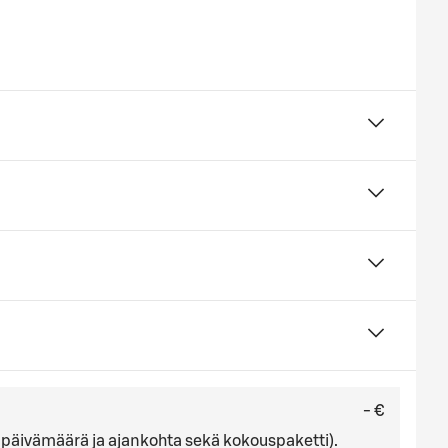
- €
ä, päivämäärä ja ajankohta sekä kokouspaketti).