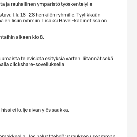
ta ja rauhallinen ympäristö työskentelylle.
istava tila 18–28 henkilön ryhmille. Tyylikkään
erillisiin ryhmiin. Lisäksi Havel-kabinetissa on
taihin alkaen klo 8.
aista televisiota esityksiä varten, liitännät sekä
alla clickshare-sovelluksella
hissi ei kulje aivan ylös saakka.
alla lomakkeella. Jos haluat tehdä varauksen useamman