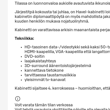
Tilassa on luonnonvaloa aukiolle avautuvista ikkunois
Järjestitpä kokousta tai juhlaa, on Havel-kabinetti lo
kabinetin diplomaattipöytä on myös mahdollista jakaa 
kuuden henkilön mukava nojatuoliryhmä.
Kabinetti on varattavissa arkisin maanantaista perjan
Tekniikka:
HD-tasoinen data-/videotykki sekä kaksi 50-tuum
HDMI-kaapelilla, VGA-kaapelilla että langattom
DVD-soitin
laajakaistayhteys
3D-surround äänentoistojärjestelmä
kannettava tietokone
tarvittaessa taustamusiikkia
yleisimmät tv-kanavat
Kabinetti sijaitsee 4. kerroksessa – huomioithan, että 
Voit varata tämän tilan verkossa
Voit tehdä varauksia yksittäisille päiville alla olev