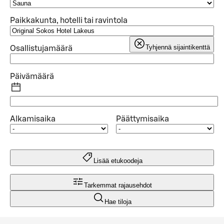
Paikkakunta, hotelli tai ravintola
Tyhjennä sijaintikenttä
Osallistujamäärä
Päivämäärä
Alkamisaika
Päättymisaika
Lisää etukoodeja
Tarkemmat rajausehdot
Hae tiloja