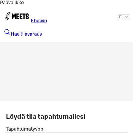
Päävalikko
Siirry pääsisältöön
Etusivu
Hae tilavaraus
Löydä tila tapahtumallesi
Tapahtumatyyppi