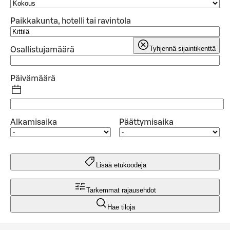
Paikkakunta, hotelli tai ravintola
Tyhjennä sijaintikenttä
Osallistujamäärä
Päivämäärä
Alkamisaika
Päättymisaika
Lisää etukoodeja
Tarkemmat rajausehdot
Hae tiloja