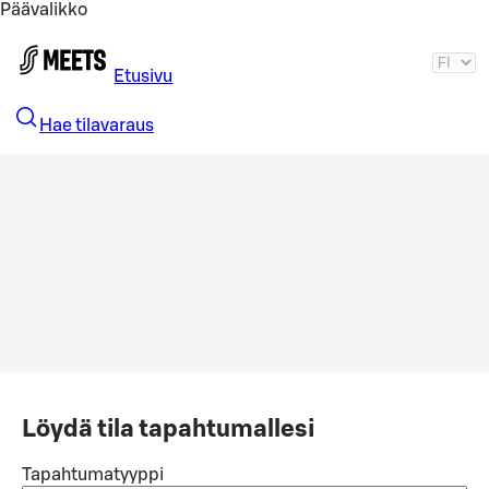
Päävalikko
Siirry pääsisältöön
Etusivu
Hae tilavaraus
Löydä tila tapahtumallesi
Tapahtumatyyppi