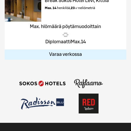
Break Sokos Hotel Levi, Kittilä
Max. 14
henkilöä
,
23
㎡
neliömetriä
Max. hlömäärä pöytämuodoittain
Diplomaatti
Max.
14
Varaa verkossa