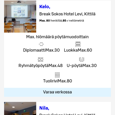
Kelo
,
Break Sokos Hotel Levi, Kittilä
Max. 80
henkilöä
,
85
㎡
neliömetriä
Max. hlömäärä pöytämuodoittain
Diplomaatti
Max.
30
Luokka
Max.
60
Ryhmätyöpöytä
Max.
48
U-pöytä
Max.
30
Tuolirivi
Max.
80
Varaa verkossa
Nila
,