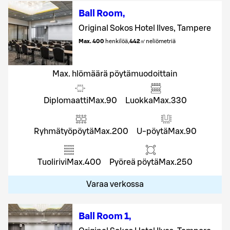
Ball Room
,
Original Sokos Hotel Ilves, Tampere
Max. 400
henkilöä
,
442
㎡
neliömetriä
Max. hlömäärä pöytämuodoittain
Diplomaatti
Max.
90
Luokka
Max.
330
Ryhmätyöpöytä
Max.
200
U-pöytä
Max.
90
Tuolirivi
Max.
400
Pyöreä pöytä
Max.
250
Varaa verkossa
Ball Room 1
,