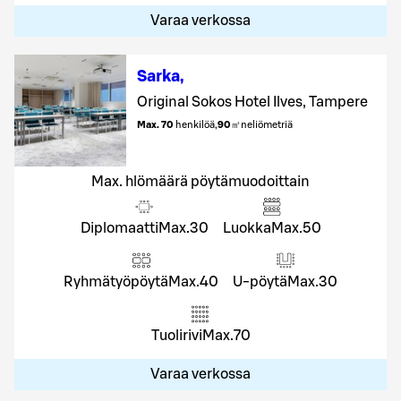
Varaa verkossa
Sarka
,
Original Sokos Hotel Ilves, Tampere
Max. 70
henkilöä
,
90
㎡
neliömetriä
Max. hlömäärä pöytämuodoittain
Diplomaatti
Max.
30
Luokka
Max.
50
Ryhmätyöpöytä
Max.
40
U-pöytä
Max.
30
Tuolirivi
Max.
70
Varaa verkossa