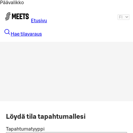
Päävalikko
Siirry pääsisältöön
Etusivu
Hae tilavaraus
Löydä tila tapahtumallesi
Tapahtumatyyppi