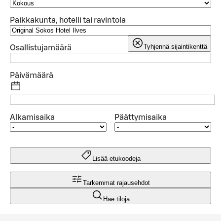
Paikkakunta, hotelli tai ravintola
Tyhjennä sijaintikenttä
Osallistujamäärä
Päivämäärä
Alkamisaika
Päättymisaika
Lisää etukoodeja
Tarkemmat rajausehdot
Hae tiloja