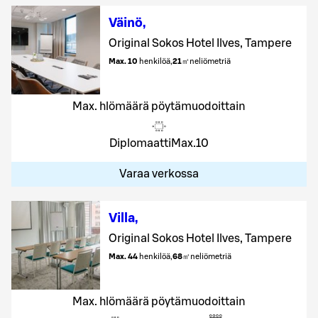
Väinö
,
Original Sokos Hotel Ilves, Tampere
Max. 10
henkilöä
,
21
㎡
neliömetriä
Max. hlömäärä pöytämuodoittain
Diplomaatti
Max.
10
Varaa verkossa
Villa
,
Original Sokos Hotel Ilves, Tampere
Max. 44
henkilöä
,
68
㎡
neliömetriä
Max. hlömäärä pöytämuodoittain