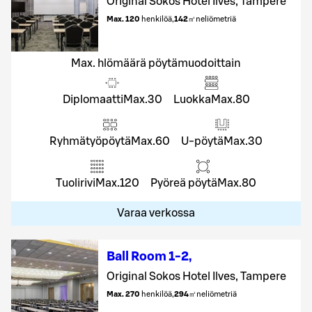
Original Sokos Hotel Ilves, Tampere
Max. 120
henkilöä
,
142
㎡
neliömetriä
Max. hlömäärä pöytämuodoittain
Diplomaatti
Max.
30
Luokka
Max.
80
Ryhmätyöpöytä
Max.
60
U-pöytä
Max.
30
Tuolirivi
Max.
120
Pyöreä pöytä
Max.
80
Varaa verkossa
Ball Room 1-2
,
Original Sokos Hotel Ilves, Tampere
Max. 270
henkilöä
,
294
㎡
neliömetriä