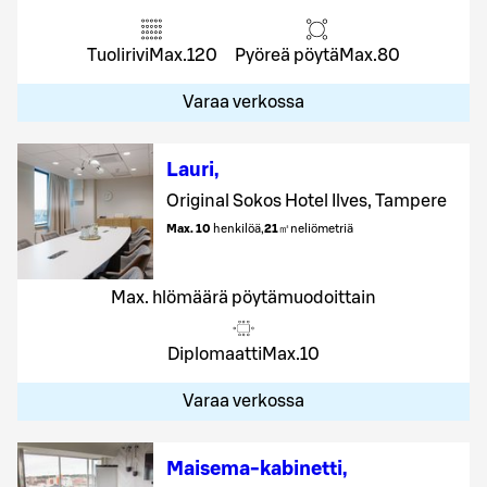
Tuolirivi
Max.
120
Pyöreä pöytä
Max.
80
Varaa verkossa
Lauri
,
Original Sokos Hotel Ilves, Tampere
Max. 10
henkilöä
,
21
㎡
neliömetriä
Max. hlömäärä pöytämuodoittain
Diplomaatti
Max.
10
Varaa verkossa
Maisema-kabinetti
,