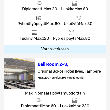
Diplomaatti
Max.
30
Luokka
Max.
80
Ryhmätyöpöytä
Max.
60
U-pöytä
Max.
30
Tuolirivi
Max.
120
Pyöreä pöytä
Max.
80
Varaa verkossa
Ball Room 2-3
,
Original Sokos Hotel Ilves, Tampere
Max. 270
henkilöä
,
296
㎡
neliömetriä
Max. hlömäärä pöytämuodoittain
Diplomaatti
Max.
60
Luokka
Max.
220