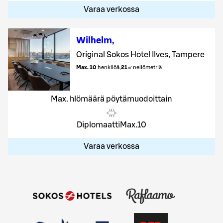
Varaa verkossa
Wilhelm
,
Original Sokos Hotel Ilves, Tampere
Max. 10
henkilöä
,
21
㎡
neliömetriä
Max. hlömäärä pöytämuodoittain
Diplomaatti
Max.
10
Varaa verkossa