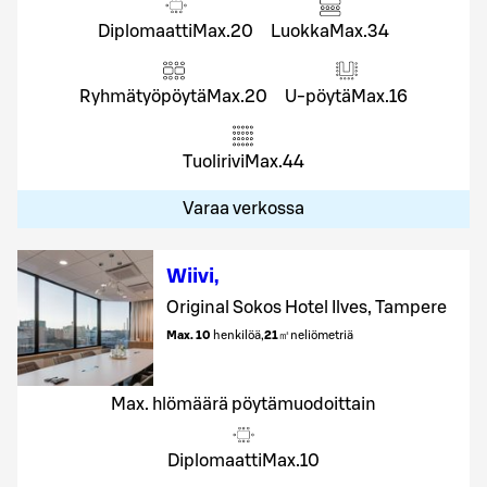
Diplomaatti
Max.
20
Luokka
Max.
34
Ryhmätyöpöytä
Max.
20
U-pöytä
Max.
16
Tuolirivi
Max.
44
Varaa verkossa
Wiivi
,
Original Sokos Hotel Ilves, Tampere
Max. 10
henkilöä
,
21
㎡
neliömetriä
Max. hlömäärä pöytämuodoittain
Diplomaatti
Max.
10