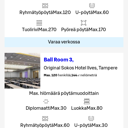
Ryhmätyöpöytä
Max.
120
U-pöytä
Max.
60
Tuolirivi
Max.
270
Pyöreä pöytä
Max.
170
Varaa verkossa
Ball Room 3
,
Original Sokos Hotel Ilves, Tampere
Max. 120
henkilöä
,
144
㎡
neliömetriä
Max. hlömäärä pöytämuodoittain
Diplomaatti
Max.
30
Luokka
Max.
80
Ryhmätyöpöytä
Max.
60
U-pöytä
Max.
30