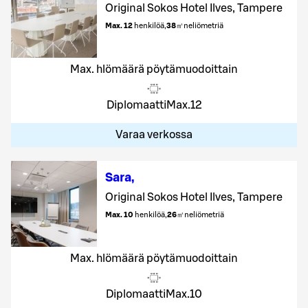
Original Sokos Hotel Ilves, Tampere
Max. 12
henkilöä
,
38
㎡
neliömetriä
Max. hlömäärä pöytämuodoittain
Diplomaatti
Max.
12
Varaa verkossa
Sara
,
Original Sokos Hotel Ilves, Tampere
Max. 10
henkilöä
,
26
㎡
neliömetriä
Max. hlömäärä pöytämuodoittain
Diplomaatti
Max.
10