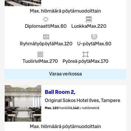
Max. hlömäärä pöytämuodoittain
Diplomaatti
Max.
60
Luokka
Max.
220
Ryhmätyöpöytä
Max.
120
U-pöytä
Max.
60
Tuolirivi
Max.
270
Pyöreä pöytä
Max.
170
Varaa verkossa
Ball Room 2
,
Original Sokos Hotel Ilves, Tampere
Max. 120
henkilöä
,
142
㎡
neliömetriä
Max. hlömäärä pöytämuodoittain