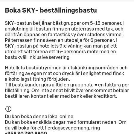
Boka SKY- beställningsbastu
SKY-bastun betjänar bäst grupper om 5-15 personer. I
anslutning till bastun finns en uteterrass med tak, och
därifrån öppnas en fantastisk vy över stadens vimmel.
På terrassen finns även en utebalja för 6 personer. I
SKY-bastun på hotellets 9:e våning kan man på ett
utmärkt sätt förena ett 15-personers möte med en
bastukväll inklusive servering.
Hotellets bastuutrymmen är utskänkningsområden och
förtäring av egen mat och dryck är i enlighet med finsk
alkohollagstiftning förbjuden.
Till bastukunder görs alltid en gruppnota = en faktura per
tillställning. Om inte annat blivit överenskommet betalar
beställaren kontant eller med bank eller kreditkort.
Du kan boka denna lokal online
Du kan boka enskilda dagar med formuläret nedan. Om
du vill boka för ett flerdagsevenemang, ring
+358 20 780 8800
.