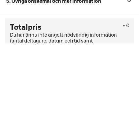
5. Övriga önskemål och mer information
- €
Totalpris
Du har ännu inte angett nödvändig information
(antal deltagare, datum och tid samt
konferenspaket).
Kontrollera sista datum för gratis avbokning under
allmänna avbokningsvillkor
. Om du har ett
företagsavtal kan andra avbokningsvillkor gälla.
Jag godkänner
bokningsvillkoren
bokningsvillkoren
Bokningsdatumet är för nära