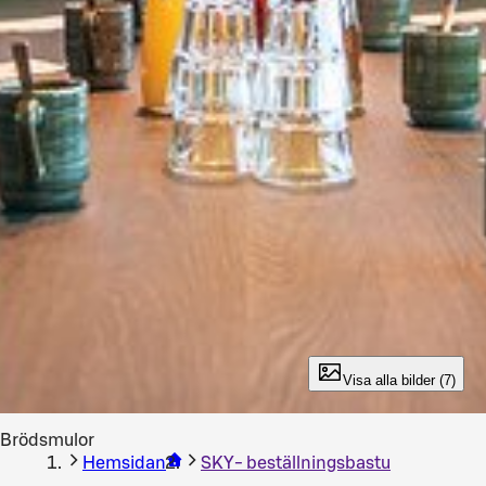
Visa alla bilder (7)
Brödsmulor
Hemsidan
SKY- beställningsbastu