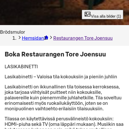
Visa alla bilder (1)
Brödsmulor
Hemsidan
Restaurangen Tore Joensuu
Boka Restaurangen Tore Joensuu
LASIKABINETTI
Lasikabinetti – Valoisa tila kokouksiin ja pieniin juhliin
Lasikabinetti on ikkunallinen tila toisessa kerroksessa,
joka tarjoaa viihtyisät puitteet niin kokouksille,
palavereille kuin pienemmille juhlahetkille. Tila soveltuu
erinomaisesti myös ruokailukäyttöön, joten se on
monipuolinen vaihtoehto erilaisiin tilaisuuksiin.
Tilassa on käytettävissä perusvälineistö kokouksiin:
HDMI-piuha sekä TV (oma läppäri mukaan). Musiikin saa