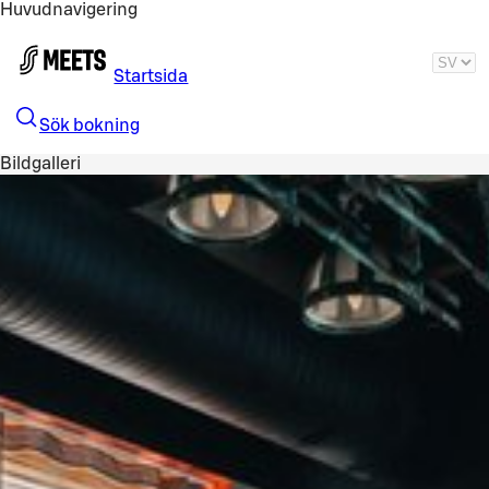
Huvudnavigering
Gå till huvudinnehållet
Startsida
Sök bokning
Bildgalleri