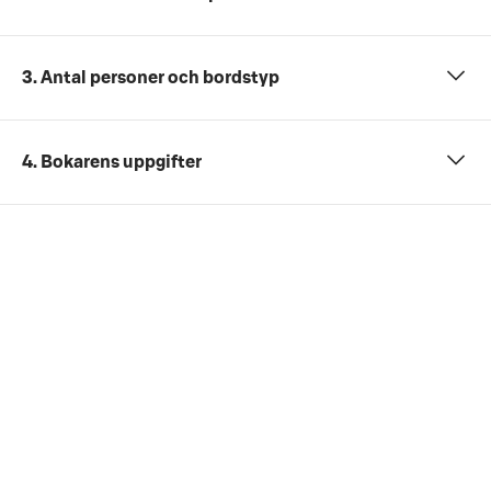
3. Antal personer och bordstyp
4. Bokarens uppgifter
5. Övriga önskemål och mer information
- €
Totalpris
Du har ännu inte angett nödvändig information
(antal deltagare, datum och tid samt
konferenspaket).
Kontrollera sista datum för gratis avbokning under
allmänna avbokningsvillkor
. Om du har ett