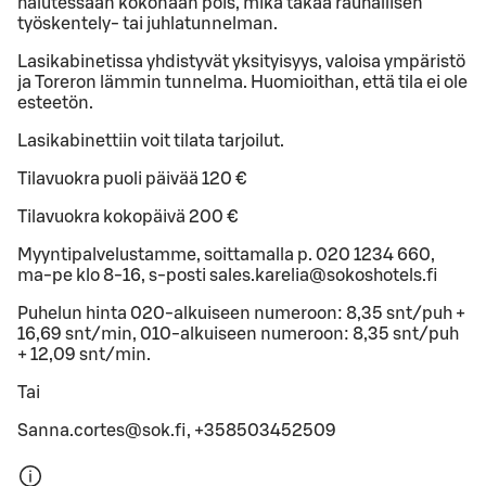
halutessaan kokonaan pois, mikä takaa rauhallisen
työskentely- tai juhlatunnelman.
Lasikabinetissa yhdistyvät yksityisyys, valoisa ympäristö
ja Toreron lämmin tunnelma. Huomioithan, että tila ei ole
esteetön.
Lasikabinettiin voit tilata tarjoilut.
Tilavuokra puoli päivää 120 €
Tilavuokra kokopäivä 200 €
Myyntipalvelustamme, soittamalla p. 020 1234 660,
ma-pe klo 8-16, s-posti sales.karelia@sokoshotels.fi
Pu­he­lun hinta 020-al­kui­seen nu­me­roon: 8,35 snt/puh +
16,69 snt/min, 010-al­kui­seen nu­me­roon: 8,35 snt/puh
+ 12,09 snt/min.
Tai
Sanna.cortes@sok.fi, +358503452509